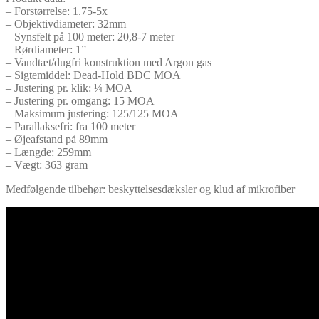
– Forstørrelse: 1.75-5x
– Objektivdiameter: 32mm
– Synsfelt på 100 meter: 20,8-7 meter
– Rørdiameter: 1”
– Vandtæt/dugfri konstruktion med Argon gas
– Sigtemiddel: Dead-Hold BDC MOA
– Justering pr. klik: ¼ MOA
– Justering pr. omgang: 15 MOA
– Maksimum justering: 125/125 MOA
– Parallaksefri: fra 100 meter
– Øjeafstand på 89mm
– Længde: 259mm
– Vægt: 363 gram
Medfølgende tilbehør: beskyttelsesdæksler og klud af mikrofiber