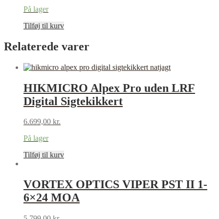
På lager
Tilføj til kurv
Relaterede varer
HIKMICRO Alpex Pro uden LRF
Digital Sigtekikkert
6.699,00
kr.
På lager
Tilføj til kurv
VORTEX OPTICS VIPER PST II 1-
6×24 MOA
5.799,00
kr.