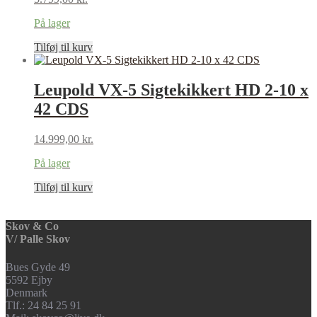
På lager
Tilføj til kurv
Leupold VX-5 Sigtekikkert HD 2-10 x
42 CDS
14.999,00
kr.
På lager
Tilføj til kurv
Skov & Co
V/ Palle Skov
Bues Gyde 49
5592 Ejby
Denmark
Tlf.: 24 84 25 91