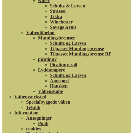
Rifler
Schultz & Larsen
Strasser
Tikka
Winchester
Savage Arms
Våbentilbehør
Mundingsbremser
Schultz og Larsen
Tilpasset Mundingsbremse
Tilpasset Mundingsbremse RF
picatinny
Picatinny-rail
Lyddæmpere
Schultz og Larsen
Aimsport
Hausken
Våbenskabe
Våbenværksted
Specialbyggede våben
Teknik
Information
Ansøgninger
Politi
cookies