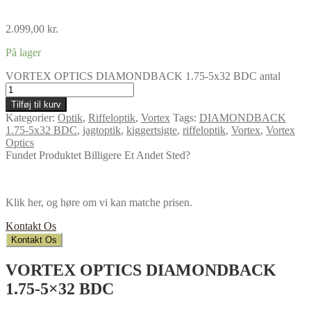
2.099,00
kr.
På lager
VORTEX OPTICS DIAMONDBACK 1.75-5x32 BDC antal
Tilføj til kurv
Kategorier:
Optik
,
Riffeloptik
,
Vortex
Tags:
DIAMONDBACK
1.75-5x32 BDC
,
jagtoptik
,
kiggertsigte
,
riffeloptik
,
Vortex
,
Vortex
Optics
Fundet Produktet Billigere Et Andet Sted?
Klik her, og høre om vi kan matche prisen.
Kontakt Os
Kontakt Os
VORTEX OPTICS DIAMONDBACK
1.75-5×32 BDC