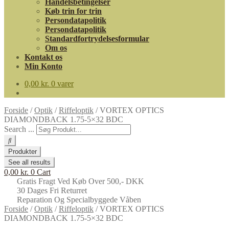
Handelsbetingelser
Køb trin for trin
Persondatapolitik
Persondatapolitik
Standardfortrydelsesformular
Om os
Kontakt os
Min Konto
0,00
kr.
0 varer
Forside
/
Optik
/
Riffeloptik
/
VORTEX OPTICS
DIAMONDBACK 1.75-5×32 BDC
Search ...
Produkter
See all results
0,00
kr.
0
Cart
Gratis Fragt Ved Køb Over 500,- DKK
30 Dages Fri Returret
Reparation Og Specialbyggede Våben
Forside
/
Optik
/
Riffeloptik
/
VORTEX OPTICS
DIAMONDBACK 1.75-5×32 BDC