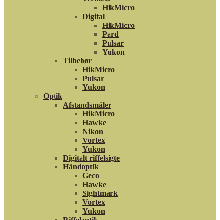
HikMicro
Digital
HikMicro
Pard
Pulsar
Yukon
Tilbehør
HikMicro
Pulsar
Yukon
Optik
Afstandsmåler
HikMicro
Hawke
Nikon
Vortex
Yukon
Digitalt riffelsigte
Håndoptik
Geco
Hawke
Sightmark
Vortex
Yukon
Riffeloptik