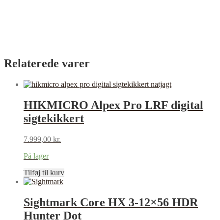
Relaterede varer
HIKMICRO Alpex Pro LRF digital
sigtekikkert
7.999,00
kr.
På lager
Tilføj til kurv
Sightmark Core HX 3-12×56 HDR
Hunter Dot