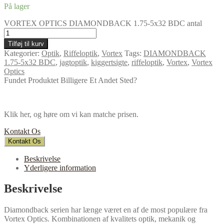
På lager
VORTEX OPTICS DIAMONDBACK 1.75-5x32 BDC antal
Tilføj til kurv
Kategorier:
Optik
,
Riffeloptik
,
Vortex
Tags:
DIAMONDBACK
1.75-5x32 BDC
,
jagtoptik
,
kiggertsigte
,
riffeloptik
,
Vortex
,
Vortex
Optics
Fundet Produktet Billigere Et Andet Sted?
Klik her, og høre om vi kan matche prisen.
Kontakt Os
Kontakt Os
Beskrivelse
Yderligere information
Beskrivelse
Diamondback serien har længe været en af de most populære fra
Vortex Optics. Kombinationen af kvalitets optik, mekanik og