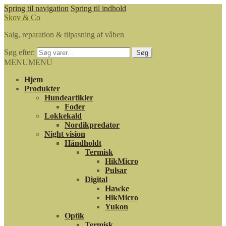
Spring til navigation
Spring til indhold
Skov & Co
Salg, reparation & tilpasning af våben
Søg efter:
Søg
MENU
MENU
Hjem
Produkter
Hundeartikler
Foder
Lokkekald
Nordikpredator
Night vision
Håndholdt
Termisk
HikMicro
Pulsar
Digital
Hawke
HikMicro
Yukon
Optik
Termisk