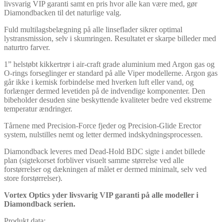
livsvarig VIP garanti samt en pris hvor alle kan være med, gør
Diamondbacken til det naturlige valg.
Fuld multilagsbelægning på alle linseflader sikrer optimal
lystransmission, selv i skumringen. Resultatet er skarpe billeder med
naturtro farver.
1” helstøbt kikkertrør i air-craft grade aluminium med Argon gas og
O-rings forseglinger er standard på alle Viper modellerne. Argon gas
går ikke i kemisk forbindelse med hverken luft eller vand, og
forlænger dermed levetiden på de indvendige komponenter. Den
bibeholder desuden sine beskyttende kvaliteter bedre ved ekstreme
temperatur ændringer.
Tårnene med Precision-Force fjeder og Precision-Glide Erector
system, nulstilles nemt og letter dermed indskydningsprocessen.
Diamondback leveres med Dead-Hold BDC sigte i andet billede
plan (sigtekorset forbliver visuelt samme størrelse ved alle
forstørrelser og dækningen af målet er dermed minimalt, selv ved
store forstørrelser).
Vortex Optics yder livsvarig VIP garanti på alle modeller i
Diamondback serien.
Produkt data: