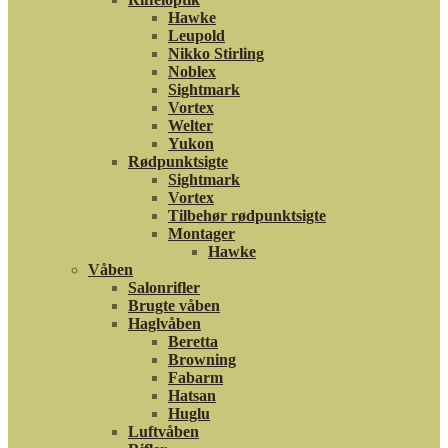
Hawke
Leupold
Nikko Stirling
Noblex
Sightmark
Vortex
Welter
Yukon
Rødpunktsigte
Sightmark
Vortex
Tilbehør rødpunktsigte
Montager
Hawke
Våben
Salonrifler
Brugte våben
Haglvåben
Beretta
Browning
Fabarm
Hatsan
Huglu
Luftvåben