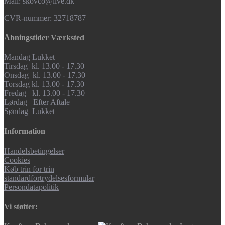
Mail: skovco@live.dk
CVR-nummer: 32718787
Åbningstider Værksted
Mandag Lukket
Tirsdag kl. 13.00 - 17.30
Onsdag kl. 13.00 - 17.30
Torsdag kl. 13.00 - 17.30
Fredag kl. 13.00 - 17.30
Lørdag Efter Aftale
Søndag Lukket
Information
Handelsbetingelser
Cookies
Køb trin for trin
standardfortrydelsesformular
Persondatapolitik
Vi støtter: