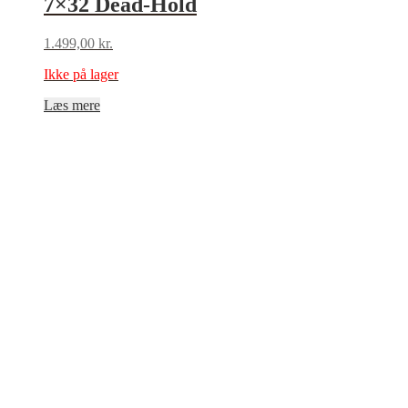
7×32 Dead-Hold
1.499,00
kr.
Ikke på lager
Læs mere