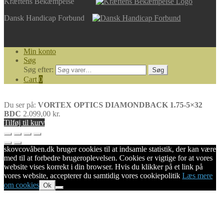
Kræftens Bekæmpelse
Dansk Handicap Forbund
Min konto
Søg
Søg efter:
Søg
Cart
0
Du ser på:
VORTEX OPTICS DIAMONDBACK 1.75-5×32
BDC
2.099,00
kr.
Tilføj til kurv
skovcovåben.dk bruger cookies til at indsamle statistik, der kan være
med til at forbedre brugeroplevelsen. Cookies er vigtige for at vores
website vises korrekt i din browser. Hvis du klikker på et link på
vores website, accepterer du samtidig vores cookiepolitik
Læs mere
om cookies
Ok