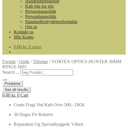
Handelsbetingelser
Køb trin for trin
Persondatapolitik
Persondatapolitik
Standardfortrydelsesformular
Om os
Kontakt os
Min Konto
0,00
kr.
0 varer
Forside
/
Optik
/
Tilbehør
/
VORTEX OPTICS HUNTER 30MM
RINGE HØJ
Search ...
Produkter
See all results
0,00
kr.
0
Cart
Gratis Fragt Ved Køb Over 500,- DKK
30 Dages Fri Returret
Reparation Og Specialbyggede Våben