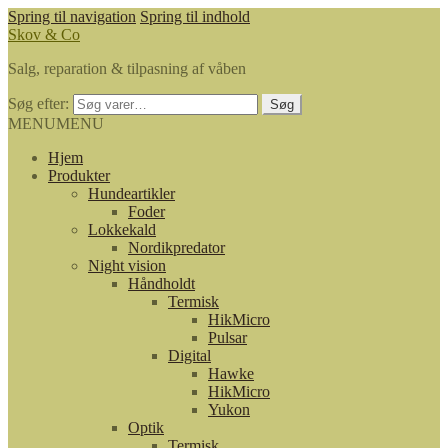
Spring til navigation
Spring til indhold
Skov & Co
Salg, reparation & tilpasning af våben
Søg efter:
Søg
MENU
MENU
Hjem
Produkter
Hundeartikler
Foder
Lokkekald
Nordikpredator
Night vision
Håndholdt
Termisk
HikMicro
Pulsar
Digital
Hawke
HikMicro
Yukon
Optik
Termisk