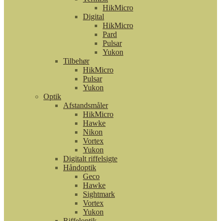
HikMicro
Digital
HikMicro
Pard
Pulsar
Yukon
Tilbehør
HikMicro
Pulsar
Yukon
Optik
Afstandsmåler
HikMicro
Hawke
Nikon
Vortex
Yukon
Digitalt riffelsigte
Håndoptik
Geco
Hawke
Sightmark
Vortex
Yukon
Riffeloptik