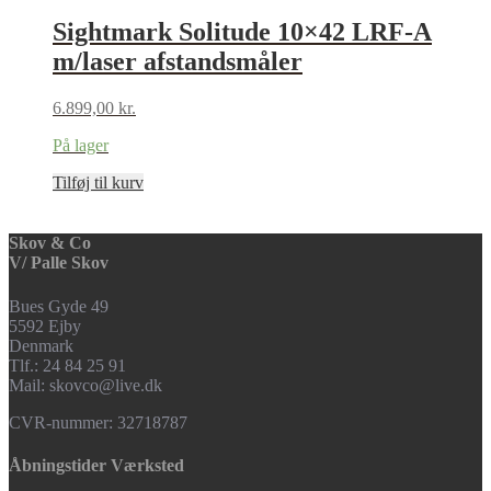
Sightmark Solitude 10×42 LRF-A
m/laser afstandsmåler
6.899,00
kr.
På lager
Tilføj til kurv
Skov & Co
V/ Palle Skov
Bues Gyde 49
5592 Ejby
Denmark
Tlf.: 24 84 25 91
Mail: skovco@live.dk
CVR-nummer: 32718787
Åbningstider Værksted