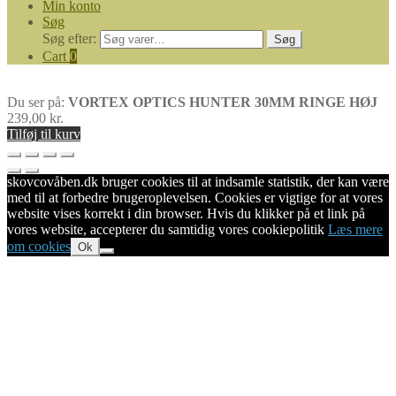
Min konto
Søg
Søg efter:
Søg
Cart
0
Du ser på:
VORTEX OPTICS HUNTER 30MM RINGE HØJ
239,00
kr.
Tilføj til kurv
skovcovåben.dk bruger cookies til at indsamle statistik, der kan være
med til at forbedre brugeroplevelsen. Cookies er vigtige for at vores
website vises korrekt i din browser. Hvis du klikker på et link på
vores website, accepterer du samtidig vores cookiepolitik
Læs mere
om cookies
Ok