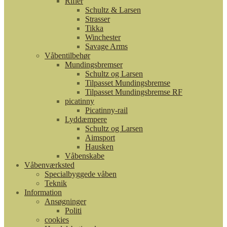
Rifler
Schultz & Larsen
Strasser
Tikka
Winchester
Savage Arms
Våbentilbehør
Mundingsbremser
Schultz og Larsen
Tilpasset Mundingsbremse
Tilpasset Mundingsbremse RF
picatinny
Picatinny-rail
Lyddæmpere
Schultz og Larsen
Aimsport
Hausken
Våbenskabe
Våbenværksted
Specialbyggede våben
Teknik
Information
Ansøgninger
Politi
cookies