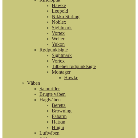
Hawke
Leupold
Nikko Stirling
Noblex
Sightmark
Vortex
Welter
Yukon
Rødpunktsigte
Sightmark
Vortex
Tilbehør rødpunktsigte
Montager
Hawke
Våben
Salonrifler
Brugte våben
Haglvåben
Beretta
Browning
Fabarm
Hatsan
Huglu
Luftvåben