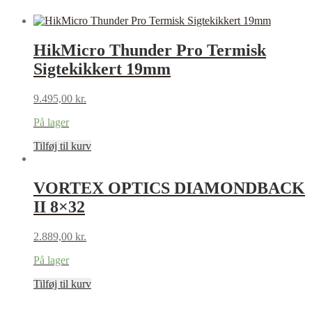
HikMicro Thunder Pro Termisk
Sigtekikkert 19mm
9.495,00
kr.
På lager
Tilføj til kurv
VORTEX OPTICS DIAMONDBACK
II 8×32
2.889,00
kr.
På lager
Tilføj til kurv