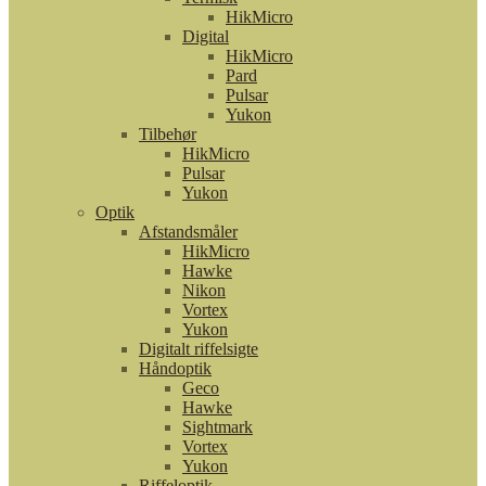
HikMicro
Digital
HikMicro
Pard
Pulsar
Yukon
Tilbehør
HikMicro
Pulsar
Yukon
Optik
Afstandsmåler
HikMicro
Hawke
Nikon
Vortex
Yukon
Digitalt riffelsigte
Håndoptik
Geco
Hawke
Sightmark
Vortex
Yukon
Riffeloptik