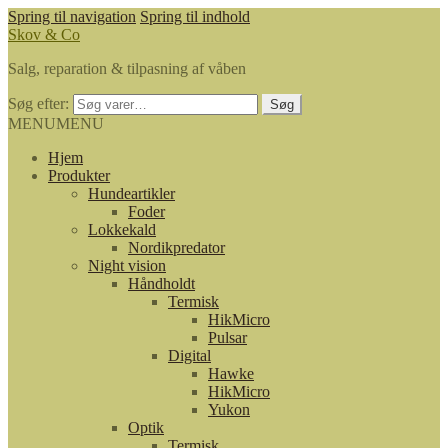
Spring til navigation
Spring til indhold
Skov & Co
Salg, reparation & tilpasning af våben
Søg efter:
Søg
MENU
MENU
Hjem
Produkter
Hundeartikler
Foder
Lokkekald
Nordikpredator
Night vision
Håndholdt
Termisk
HikMicro
Pulsar
Digital
Hawke
HikMicro
Yukon
Optik
Termisk