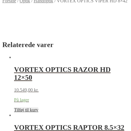
Forside
/
Optik
/
Håndoptik
/
VORTEX OPTICS VIPER HD 8×42
Relaterede varer
VORTEX OPTICS RAZOR HD
12×50
10.549,00
kr.
På lager
Tilføj til kurv
VORTEX OPTICS RAPTOR 8.5×32