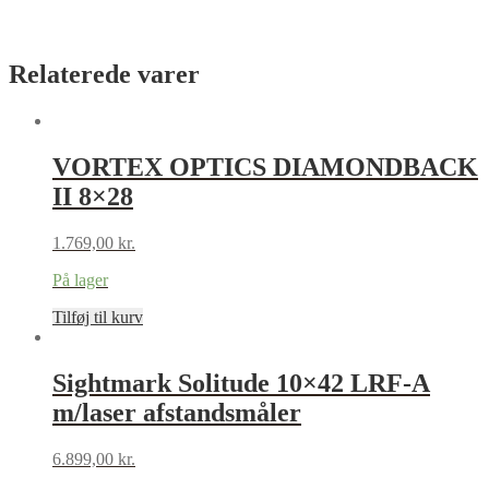
Relaterede varer
VORTEX OPTICS DIAMONDBACK
II 8×28
1.769,00
kr.
På lager
Tilføj til kurv
Sightmark Solitude 10×42 LRF-A
m/laser afstandsmåler
6.899,00
kr.