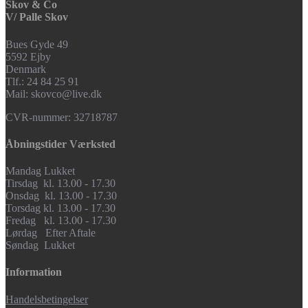
Skov & Co
V/ Palle Skov
Bues Gyde 49
5592 Ejby
Denmark
Tlf.: 24 84 25 91
Mail: skovco@live.dk
CVR-nummer: 32718787
Åbningstider Værksted
Mandag Lukket
Tirsdag kl. 13.00 - 17.30
Onsdag kl. 13.00 - 17.30
Torsdag kl. 13.00 - 17.30
Fredag kl. 13.00 - 17.30
Lørdag Efter Aftale
Søndag Lukket
Information
Handelsbetingelser