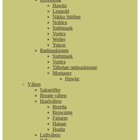
Hawke
Leupold
Nikko Stirling
Noblex
Sightmark
Vortex
Welter
Yukon
Rødpunktsigte
Sightmark
Vortex
Tilbehør rødpunktsigte
Montager
Hawke
Våben
Salonrifler
Brugte våben
Haglvåben
Beretta
Browning
Fabarm
Hatsan
Huglu
Luftvåben