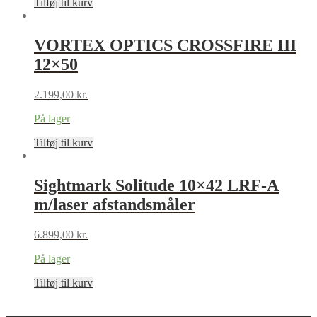
Tilføj til kurv
VORTEX OPTICS CROSSFIRE III
12×50
2.199,00
kr.
På lager
Tilføj til kurv
Sightmark Solitude 10×42 LRF-A
m/laser afstandsmåler
6.899,00
kr.
På lager
Tilføj til kurv