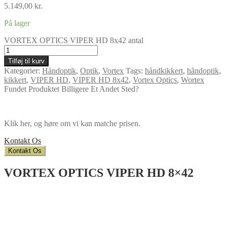
5.149,00
kr.
På lager
VORTEX OPTICS VIPER HD 8x42 antal
Tilføj til kurv
Kategorier:
Håndoptik
,
Optik
,
Vortex
Tags:
håndkikkert
,
håndoptik
,
kikkert
,
VIPER HD
,
VIPER HD 8x42
,
Vortex Optics
,
Wortex
Fundet Produktet Billigere Et Andet Sted?
Klik her, og høre om vi kan matche prisen.
Kontakt Os
Kontakt Os
VORTEX OPTICS VIPER HD 8×42