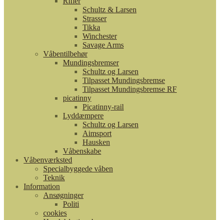
Rifler
Schultz & Larsen
Strasser
Tikka
Winchester
Savage Arms
Våbentilbehør
Mundingsbremser
Schultz og Larsen
Tilpasset Mundingsbremse
Tilpasset Mundingsbremse RF
picatinny
Picatinny-rail
Lyddæmpere
Schultz og Larsen
Aimsport
Hausken
Våbenskabe
Våbenværksted
Specialbyggede våben
Teknik
Information
Ansøgninger
Politi
cookies