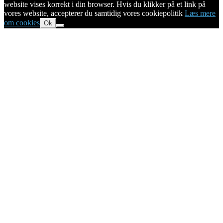
website vises korrekt i din browser. Hvis du klikker på et link på
vores website, accepterer du samtidig vores cookiepolitik
Læs mere
om cookies
Ok