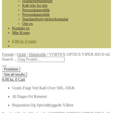
Handelsbetingelser
Køb trin for trin
Persondatapolitik
Persondatapolitik
Standardfortrydelsesformular
Om os
Kontakt os
Min Konto
0,00
kr.
0 varer
Forside
/
Optik
/
Håndoptik
/
VORTEX OPTICS VIPER HD 8×42
Search ...
Produkter
See all results
0,00
kr.
0
Cart
Gratis Fragt Ved Køb Over 500,- DKK
30 Dages Fri Returret
Reparation Og Specialbyggede Våben