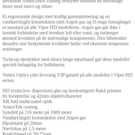
udviklede ArmorTek® coating beskytter desuden de udvendige
linser mod snavs og ridser.
Et ergonomisk design med kraftig gummiarmering og en
vandtæt/dugfri konstruktion med Argon gas og O-rings forseglinger
er standard på alle Viper HD modellerne. Argon gas går ikke i
kemisk forbindelse med hverken luft eller vand, og forlænger
dermed levetiden på de indvendige komponenter. Den bibeholder
desuden sine beskyttende kvaliteter bedre ved ekstreme temperatur
ændringer.
Twist-up øjestykker med ekstra lange øjeafstand gør disse modeller
specielt behagelig for brillebærer.
Vortex Optics yder livsvarig VIP garanti på alle modeller i Viper HD
serien.
HD (extra-low dispersion) glas og fasekorrigeret Bak4 prismer
8x forstørrelse og 42mm objektivdiameter
XR fuld multicoated optik
ArmorTek coating
Synsfelt på 116 meter på 1000 meter
Vandtæt/dugfri konstruktion med Argon gas
Øjeafstand på 20mm
Nærfokus på 1.5 meter
Pupilafstand på 59-75mm