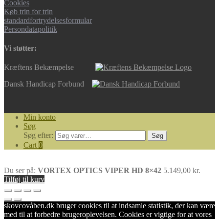
Cookies
Køb trin for trin
standardfortrydelsesformular
Persondatapolitik
Vi støtter:
Kræftens Bekæmpelse
Dansk Handicap Forbund
Min konto
Søg
Søg efter:
Søg
Cart
0
Du ser på:
VORTEX OPTICS VIPER HD 8×42
5.149,00
kr.
Tilføj til kurv
skovcovåben.dk bruger cookies til at indsamle statistik, der kan være
med til at forbedre brugeroplevelsen. Cookies er vigtige for at vores