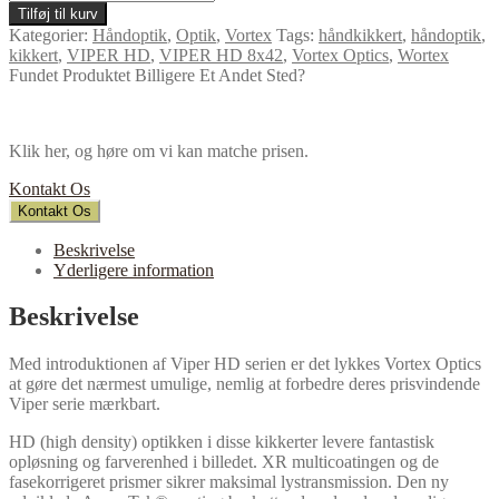
Tilføj til kurv
Kategorier:
Håndoptik
,
Optik
,
Vortex
Tags:
håndkikkert
,
håndoptik
,
kikkert
,
VIPER HD
,
VIPER HD 8x42
,
Vortex Optics
,
Wortex
Fundet Produktet Billigere Et Andet Sted?
Klik her, og høre om vi kan matche prisen.
Kontakt Os
Kontakt Os
Beskrivelse
Yderligere information
Beskrivelse
Med introduktionen af Viper HD serien er det lykkes Vortex Optics
at gøre det nærmest umulige, nemlig at forbedre deres prisvindende
Viper serie mærkbart.
HD (high density) optikken i disse kikkerter levere fantastisk
opløsning og farverenhed i billedet. XR multicoatingen og de
fasekorrigeret prismer sikrer maksimal lystransmission. Den ny