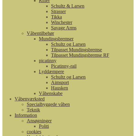
Rifler
Schultz & Larsen
Strasser
Tikka
Winchester
Savage Arms
Våbentilbehør
Mundingsbremser
Schultz og Larsen
Tilpasset Mundingsbremse
Tilpasset Mundingsbremse RF
picatinny
Picatinny-rail
Lyddæmpere
Schultz og Larsen
Aimsport
Hausken
Våbenskabe
Våbenværksted
Specialbyggede våben
Teknik
Information
Ansøgninger
Politi
cookies