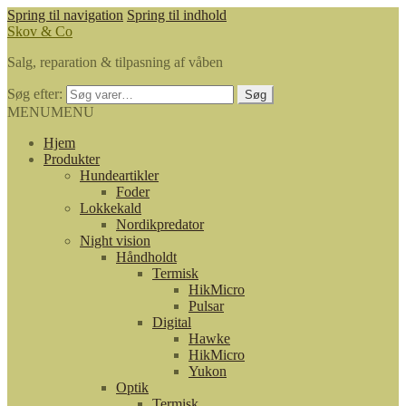
Spring til navigation
Spring til indhold
Skov & Co
Salg, reparation & tilpasning af våben
Søg efter:
Søg
MENU
MENU
Hjem
Produkter
Hundeartikler
Foder
Lokkekald
Nordikpredator
Night vision
Håndholdt
Termisk
HikMicro
Pulsar
Digital
Hawke
HikMicro
Yukon
Optik
Termisk