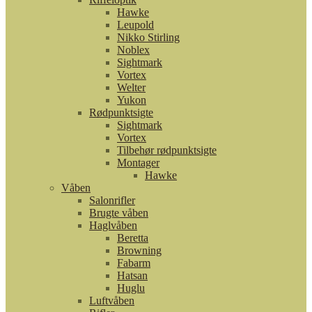
Hawke
Leupold
Nikko Stirling
Noblex
Sightmark
Vortex
Welter
Yukon
Rødpunktsigte
Sightmark
Vortex
Tilbehør rødpunktsigte
Montager
Hawke
Våben
Salonrifler
Brugte våben
Haglvåben
Beretta
Browning
Fabarm
Hatsan
Huglu
Luftvåben