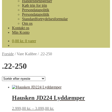
Handelsbetingelser
Køb trin for trin
Persondatapolitik
Persondatapolitik
Standardfortrydelsesformular
Om os
Kontakt os
Min Konto
0,00
kr.
0 varer
Forside
/
Vare Kalibre
/
.22-250
.22-250
Hausken JD224 Lyddæmper
2.999,00
kr.
–
3.099,00
kr.