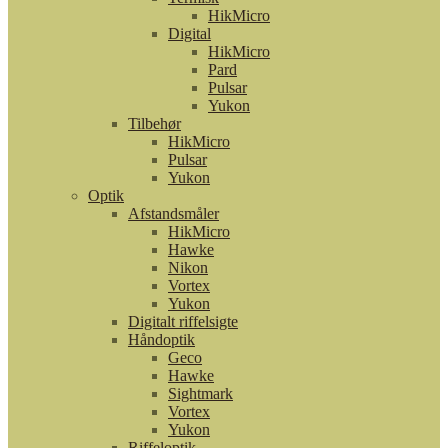
HikMicro
Digital
HikMicro
Pard
Pulsar
Yukon
Tilbehør
HikMicro
Pulsar
Yukon
Optik
Afstandsmåler
HikMicro
Hawke
Nikon
Vortex
Yukon
Digitalt riffelsigte
Håndoptik
Geco
Hawke
Sightmark
Vortex
Yukon
Riffeloptik