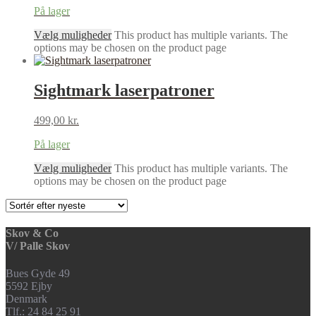
På lager
Vælg muligheder
This product has multiple variants. The
options may be chosen on the product page
Sightmark laserpatroner
499,00
kr.
På lager
Vælg muligheder
This product has multiple variants. The
options may be chosen on the product page
Skov & Co
V/ Palle Skov
Bues Gyde 49
5592 Ejby
Denmark
Tlf.: 24 84 25 91