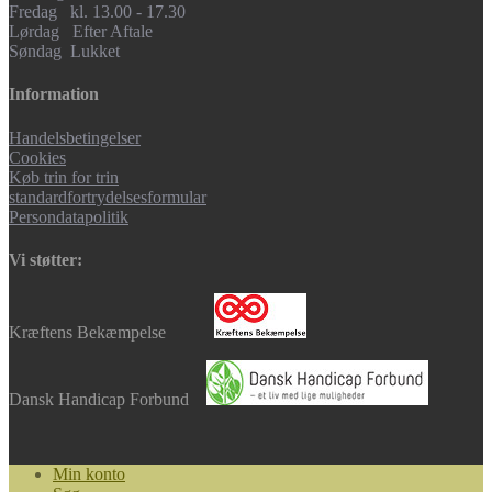
Fredag kl. 13.00 - 17.30
Lørdag Efter Aftale
Søndag Lukket
Information
Handelsbetingelser
Cookies
Køb trin for trin
standardfortrydelsesformular
Persondatapolitik
Vi støtter:
Kræftens Bekæmpelse
Dansk Handicap Forbund
Min konto