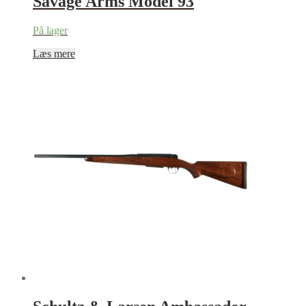
Savage Arms Model 93
På lager
Læs mere