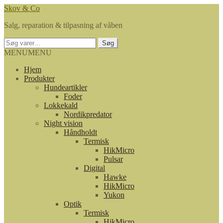
Spring
Spring
Skov & Co
til
til
Salg, reparation & tilpasning af våben
navigation
indhold
Søg
Søg
efter:
MENU
MENU
Hjem
Produkter
Hundeartikler
Foder
Lokkekald
Nordikpredator
Night vision
Håndholdt
Termisk
HikMicro
Pulsar
Digital
Hawke
HikMicro
Yukon
Optik
Termisk
HikMicro