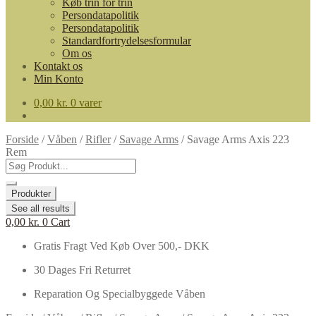
Køb trin for trin
Persondatapolitik
Persondatapolitik
Standardfortrydelsesformular
Om os
Kontakt os
Min Konto
0,00
kr.
0 varer
Forside
/
Våben
/
Rifler
/
Savage Arms
/
Savage Arms Axis 223
Rem
Search
...
Produkter
See all results
0,00
kr.
0
Cart
Gratis Fragt Ved Køb Over 500,- DKK
30 Dages Fri Returret
Reparation Og Specialbyggede Våben