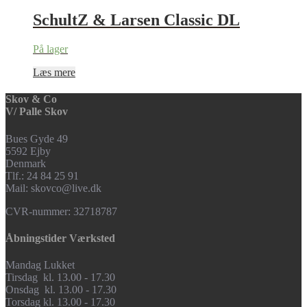
SchultZ & Larsen Classic DL
På lager
Læs mere
Skov & Co
V/ Palle Skov
Bues Gyde 49
5592 Ejby
Denmark
Tlf.: 24 84 25 91
Mail: skovco@live.dk
CVR-nummer: 32718787
Åbningstider Værksted
Mandag Lukket
Tirsdag kl. 13.00 - 17.30
Onsdag kl. 13.00 - 17.30
Torsdag kl. 13.00 - 17.30