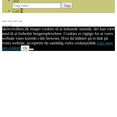
Søg
Søg
Søg
efter:
Cart
0
skovcovåben.dk bruger cookies til at indsamle statistik, der kan være
med til at forbedre brugeroplevelsen. Cookies er vigtige for at vores
website vises korrekt i din browser. Hvis du klikker på et link på
vores website, accepterer du samtidig vores cookiepolitik
Læs mere
om cookies
Ok