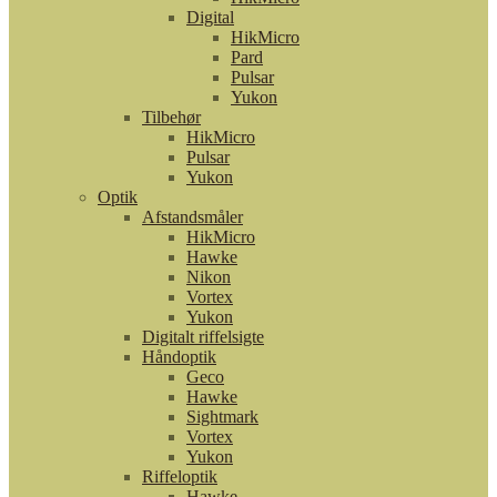
Digital
HikMicro
Pard
Pulsar
Yukon
Tilbehør
HikMicro
Pulsar
Yukon
Optik
Afstandsmåler
HikMicro
Hawke
Nikon
Vortex
Yukon
Digitalt riffelsigte
Håndoptik
Geco
Hawke
Sightmark
Vortex
Yukon
Riffeloptik
Hawke