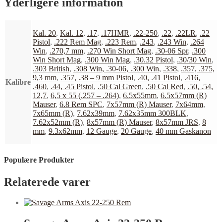
Yderligere information
Kal. 20
,
Kal. 12
,
.17
,
.17HMR
,
.22-250
,
.22
,
.22LR
,
.22
Pistol
,
.222 Rem Mag
,
.223 Rem
,
.243
,
.243 Win
,
.264
Win
,
.270,7 mm
,
.270 Win Short Mag
,
.30-06 Spr
,
.300
Win Short Mag
,
.300 Win Mag
,
.30.32 Pistol
,
.30/30 Win
,
.303 British
,
.308 Win, .30-06, .300 Win
,
.338
,
.357, .375,
9,3 mm
,
.357, .38 – 9 mm Pistol
,
.40, .41 Pistol
,
.416,
Kalibre
.460
,
.44, .45 Pistol
,
.50 Cal Green
,
.50 Cal Red
,
.50, .54,
12,7
,
6,5 x 55 (.257 – .264)
,
6.5x55mm
,
6.5x57mm (R)
Mauser
,
6.8 Rem SPC
,
7x57mm (R) Mauser
,
7x64mm
,
7x65mm (R)
,
7.62x39mm
,
7.62x35mm 300BLK
,
7.62x52mm (R)
,
8x57mm (R) Mauser
,
8x57mm JRS
,
8
mm
,
9.3x62mm
,
12 Gauge
,
20 Gauge
,
40 mm Gaskanon
Populære Produkter
Relaterede varer