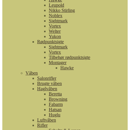
Leupold
Nikko Stirling
Noblex
Sightmark
Vortex
Welter
Yukon
Rødpunktsigte
Sightmark
Vortex
Tilbehør rødpunktsigte
Montager
Hawke
Våben
Salonrifler
Brugte våben
Haglvåben
Beretta
Browning
Fabarm
Hatsan
Huglu
Luftvåben
Rifler