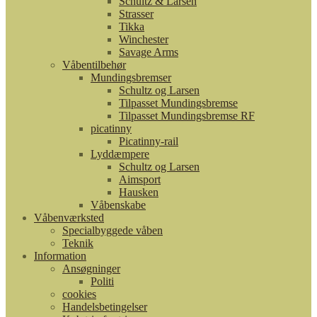
Schultz & Larsen
Strasser
Tikka
Winchester
Savage Arms
Våbentilbehør
Mundingsbremser
Schultz og Larsen
Tilpasset Mundingsbremse
Tilpasset Mundingsbremse RF
picatinny
Picatinny-rail
Lyddæmpere
Schultz og Larsen
Aimsport
Hausken
Våbenskabe
Våbenværksted
Specialbyggede våben
Teknik
Information
Ansøgninger
Politi
cookies
Handelsbetingelser