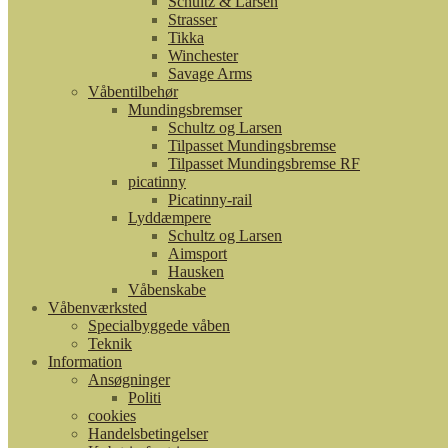
Schultz & Larsen
Strasser
Tikka
Winchester
Savage Arms
Våbentilbehør
Mundingsbremser
Schultz og Larsen
Tilpasset Mundingsbremse
Tilpasset Mundingsbremse RF
picatinny
Picatinny-rail
Lyddæmpere
Schultz og Larsen
Aimsport
Hausken
Våbenskabe
Våbenværksted
Specialbyggede våben
Teknik
Information
Ansøgninger
Politi
cookies
Handelsbetingelser