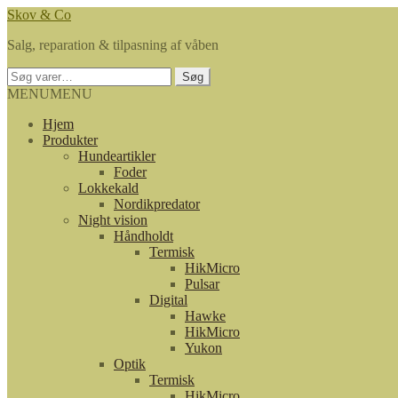
Spring
Spring
Skov & Co
til
til
Salg, reparation & tilpasning af våben
navigation
indhold
Søg
Søg
efter:
MENU
MENU
Hjem
Produkter
Hundeartikler
Foder
Lokkekald
Nordikpredator
Night vision
Håndholdt
Termisk
HikMicro
Pulsar
Digital
Hawke
HikMicro
Yukon
Optik
Termisk
HikMicro