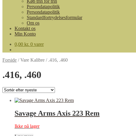
Køb trin for trin
Persondatapolitik
Persondatapolitik
Standardfortrydelsesformular
Om os
Kontakt os
Min Konto
0,00
kr.
0 varer
Forside
/
Vare Kalibre
/
.416, .460
.416, .460
Savage Arms Axis 223 Rem
Ikke på lager