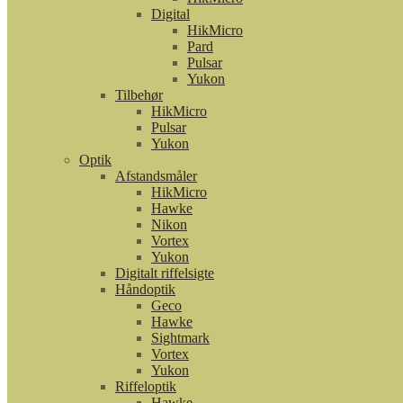
Digital
HikMicro
Pard
Pulsar
Yukon
Tilbehør
HikMicro
Pulsar
Yukon
Optik
Afstandsmåler
HikMicro
Hawke
Nikon
Vortex
Yukon
Digitalt riffelsigte
Håndoptik
Geco
Hawke
Sightmark
Vortex
Yukon
Riffeloptik
Hawke