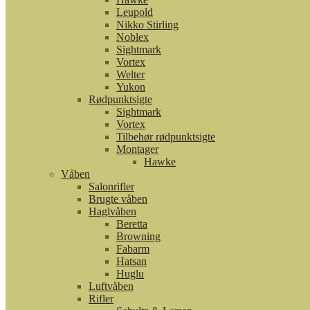
Leupold
Nikko Stirling
Noblex
Sightmark
Vortex
Welter
Yukon
Rødpunktsigte
Sightmark
Vortex
Tilbehør rødpunktsigte
Montager
Hawke
Våben
Salonrifler
Brugte våben
Haglvåben
Beretta
Browning
Fabarm
Hatsan
Huglu
Luftvåben
Rifler