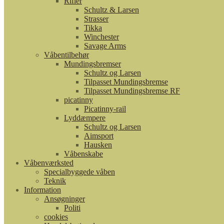
Rifler
Schultz & Larsen
Strasser
Tikka
Winchester
Savage Arms
Våbentilbehør
Mundingsbremser
Schultz og Larsen
Tilpasset Mundingsbremse
Tilpasset Mundingsbremse RF
picatinny
Picatinny-rail
Lyddæmpere
Schultz og Larsen
Aimsport
Hausken
Våbenskabe
Våbenværksted
Specialbyggede våben
Teknik
Information
Ansøgninger
Politi
cookies