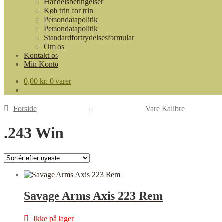
Handelsbetingelser
Køb trin for trin
Persondatapolitik
Persondatapolitik
Standardfortrydelsesformular
Om os
Kontakt os
Min Konto
0,00
kr.
0 varer
Forside
Vare Kalibre
.243 Win
Savage Arms Axis 223 Rem
Ikke på lager