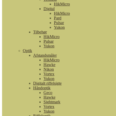
HikMicro
Digital
HikMicro
Pard
Pulsar
Yukon
Tilbehør
HikMicro
Pulsar
Yukon
Optik
Afstandsmåler
HikMicro
Hawke
Nikon
Vortex
Yukon
Digitalt riffelsigte
Håndoptik
Geco
Hawke
Sightmark
Vortex
Yukon
Riffeloptik