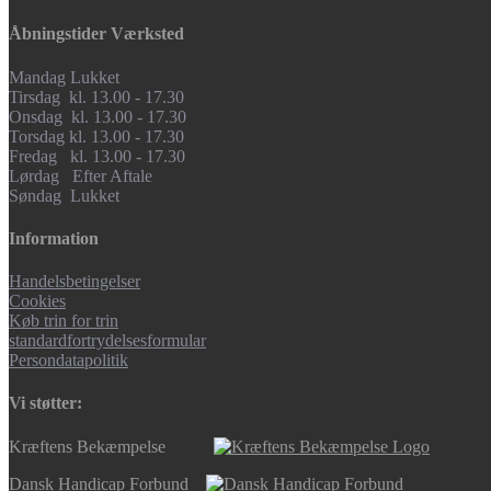
Åbningstider Værksted
Mandag Lukket
Tirsdag kl. 13.00 - 17.30
Onsdag kl. 13.00 - 17.30
Torsdag kl. 13.00 - 17.30
Fredag kl. 13.00 - 17.30
Lørdag Efter Aftale
Søndag Lukket
Information
Handelsbetingelser
Cookies
Køb trin for trin
standardfortrydelsesformular
Persondatapolitik
Vi støtter:
Kræftens Bekæmpelse
Dansk Handicap Forbund