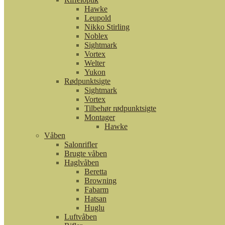
Hawke
Leupold
Nikko Stirling
Noblex
Sightmark
Vortex
Welter
Yukon
Rødpunktsigte
Sightmark
Vortex
Tilbehør rødpunktsigte
Montager
Hawke
Våben
Salonrifler
Brugte våben
Haglvåben
Beretta
Browning
Fabarm
Hatsan
Huglu
Luftvåben