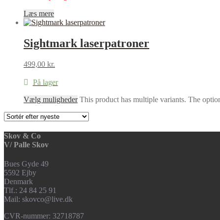
Læs mere
Sightmark laserpatroner
499,00
kr.
På lager
Vælg muligheder
This product has multiple variants. The opti
Skov & Co
V/ Palle Skov
Bues Gyde 49
5592 Ejby
Denmark
Tlf.: 24 84 25 91
Mail: skovco@live.dk
CVR-nummer: 32718787