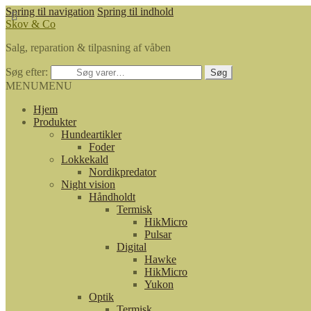
Spring til navigation
Spring til indhold
Skov & Co
Salg, reparation & tilpasning af våben
Søg efter:
Søg
MENU
MENU
Hjem
Produkter
Hundeartikler
Foder
Lokkekald
Nordikpredator
Night vision
Håndholdt
Termisk
HikMicro
Pulsar
Digital
Hawke
HikMicro
Yukon
Optik
Termisk