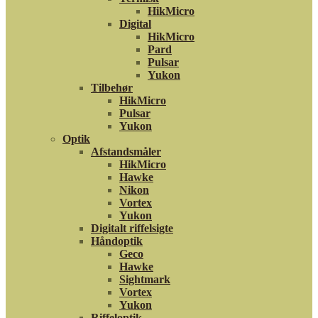
HikMicro
Digital
HikMicro
Pard
Pulsar
Yukon
Tilbehør
HikMicro
Pulsar
Yukon
Optik
Afstandsmåler
HikMicro
Hawke
Nikon
Vortex
Yukon
Digitalt riffelsigte
Håndoptik
Geco
Hawke
Sightmark
Vortex
Yukon
Riffeloptik