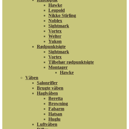
Hawke
Leupold
Nikko Stirling
Noblex
Sightmark
Vortex
Welter
Yukon
Rødpunktsigte
Sightmark
Vortex
Tilbehør rødpunktsigte
Montager
Hawke
Våben
Salonrifler
Brugte våben
Haglvåben
Beretta
Browning
Fabarm
Hatsan
Huglu
Luftvåben