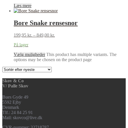
Læs mere
Bore Snake rensesnor
199,95
kr.
–
849,00
kr.
På lager
Vælg muligheder
This product has multiple variants. The
options may be chosen on the product page
Skov & Co
V/ Palle Skov
Bues Gyde 49
5592 Ejby
Denmark
Tlf.: 24 84 25 91
Mail: skovco@live.dk
CVR-nummer: 32718787