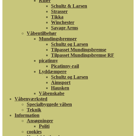
Rifler
Schultz & Larsen
Strasser
Tikka
Winchester
Savage Arms
Våbentilbehør
Mundingsbremser
Schultz og Larsen
Tilpasset Mundingsbremse
Tilpasset Mundingsbremse RF
picatinny
Picatinny-rail
Lyddæmpere
Schultz og Larsen
Aimsport
Hausken
Våbenskabe
Våbenværksted
Specialbyggede våben
Teknik
Information
Ansøgninger
Politi
cookies