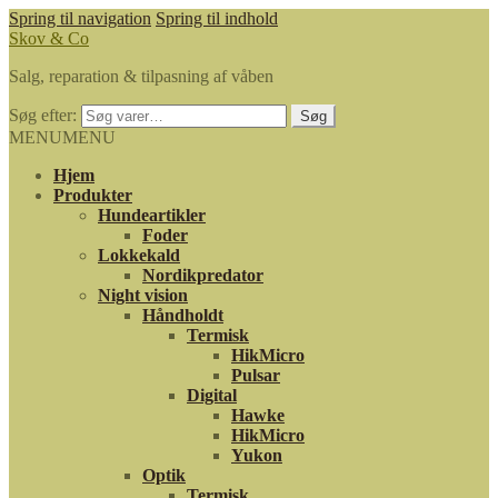
Spring til navigation
Spring til indhold
Skov & Co
Salg, reparation & tilpasning af våben
Søg efter:
Søg
MENU
MENU
Hjem
Produkter
Hundeartikler
Foder
Lokkekald
Nordikpredator
Night vision
Håndholdt
Termisk
HikMicro
Pulsar
Digital
Hawke
HikMicro
Yukon
Optik
Termisk