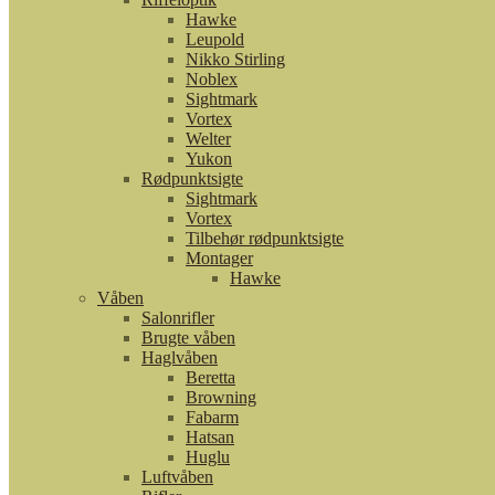
Hawke
Leupold
Nikko Stirling
Noblex
Sightmark
Vortex
Welter
Yukon
Rødpunktsigte
Sightmark
Vortex
Tilbehør rødpunktsigte
Montager
Hawke
Våben
Salonrifler
Brugte våben
Haglvåben
Beretta
Browning
Fabarm
Hatsan
Huglu
Luftvåben