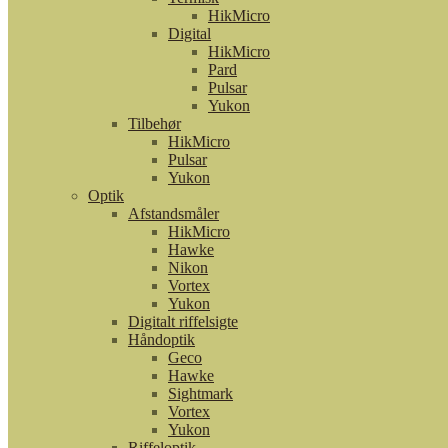
HikMicro
Digital
HikMicro
Pard
Pulsar
Yukon
Tilbehør
HikMicro
Pulsar
Yukon
Optik
Afstandsmåler
HikMicro
Hawke
Nikon
Vortex
Yukon
Digitalt riffelsigte
Håndoptik
Geco
Hawke
Sightmark
Vortex
Yukon
Riffeloptik