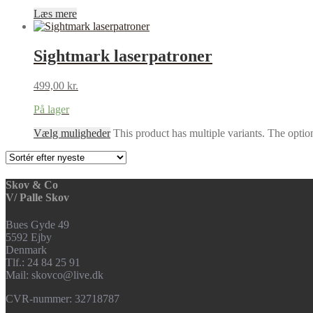
Læs mere
Sightmark laserpatroner
499,00
kr.
På lager
Vælg muligheder
This product has multiple variants. The opti
Skov & Co
V/ Palle Skov
Bues Gyde 49
5592 Ejby
Denmark
Tlf.: 24 84 25 91
Mail: skovco@live.dk
CVR-nummer: 32718787