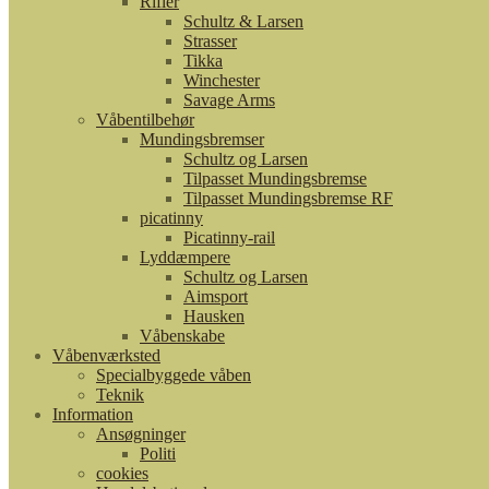
Rifler
Schultz & Larsen
Strasser
Tikka
Winchester
Savage Arms
Våbentilbehør
Mundingsbremser
Schultz og Larsen
Tilpasset Mundingsbremse
Tilpasset Mundingsbremse RF
picatinny
Picatinny-rail
Lyddæmpere
Schultz og Larsen
Aimsport
Hausken
Våbenskabe
Våbenværksted
Specialbyggede våben
Teknik
Information
Ansøgninger
Politi
cookies