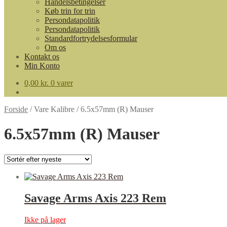
Handelsbetingelser
Køb trin for trin
Persondatapolitik
Persondatapolitik
Standardfortrydelsesformular
Om os
Kontakt os
Min Konto
0,00
kr.
0 varer
Forside
/
Vare Kalibre
/
6.5x57mm (R) Mauser
6.5x57mm (R) Mauser
Savage Arms Axis 223 Rem
Ikke på lager