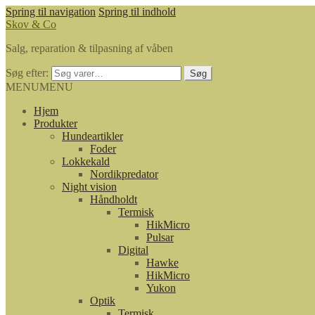
Spring til navigation
Spring til indhold
Skov & Co
Salg, reparation & tilpasning af våben
Søg efter:
Søg
MENU
MENU
Hjem
Produkter
Hundeartikler
Foder
Lokkekald
Nordikpredator
Night vision
Håndholdt
Termisk
HikMicro
Pulsar
Digital
Hawke
HikMicro
Yukon
Optik
Termisk