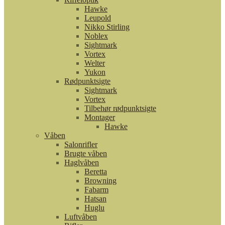
Hawke
Leupold
Nikko Stirling
Noblex
Sightmark
Vortex
Welter
Yukon
Rødpunktsigte
Sightmark
Vortex
Tilbehør rødpunktsigte
Montager
Hawke
Våben
Salonrifler
Brugte våben
Haglvåben
Beretta
Browning
Fabarm
Hatsan
Huglu
Luftvåben