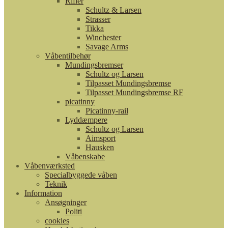
Rifler
Schultz & Larsen
Strasser
Tikka
Winchester
Savage Arms
Våbentilbehør
Mundingsbremser
Schultz og Larsen
Tilpasset Mundingsbremse
Tilpasset Mundingsbremse RF
picatinny
Picatinny-rail
Lyddæmpere
Schultz og Larsen
Aimsport
Hausken
Våbenskabe
Våbenværksted
Specialbyggede våben
Teknik
Information
Ansøgninger
Politi
cookies