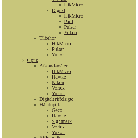
HikMicro
Digital
HikMicro
Pard
Pulsar
Yukon
Tilbehør
HikMicro
Pulsar
Yukon
Optik
Afstandsmåler
HikMicro
Hawke
Nikon
Vortex
Yukon
Digitalt riffelsigte
Håndoptik
Geco
Hawke
Sightmark
Vortex
Yukon
Riffeloptik