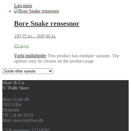
Læs mere
Bore Snake rensesnor
199,95
kr.
–
849,00
kr.
På lager
Vælg muligheder
This product has multiple variants. The
options may be chosen on the product page
Skov & Co
V/ Palle Skov
Bues Gyde 49
5592 Ejby
Denmark
Tlf.: 24 84 25 91
Mail: skovco@live.dk
CVR-nummer: 32718787