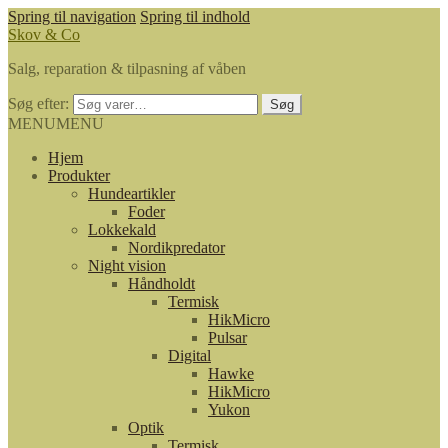
Spring til navigation
Spring til indhold
Skov & Co
Salg, reparation & tilpasning af våben
Søg efter:
Søg
MENU
MENU
Hjem
Produkter
Hundeartikler
Foder
Lokkekald
Nordikpredator
Night vision
Håndholdt
Termisk
HikMicro
Pulsar
Digital
Hawke
HikMicro
Yukon
Optik
Termisk