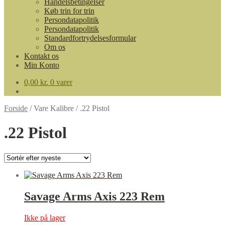
Handelsbetingelser
Køb trin for trin
Persondatapolitik
Persondatapolitik
Standardfortrydelsesformular
Om os
Kontakt os
Min Konto
0,00
kr.
0 varer
Forside
/
Vare Kalibre
/
.22 Pistol
.22 Pistol
Savage Arms Axis 223 Rem
Ikke på lager