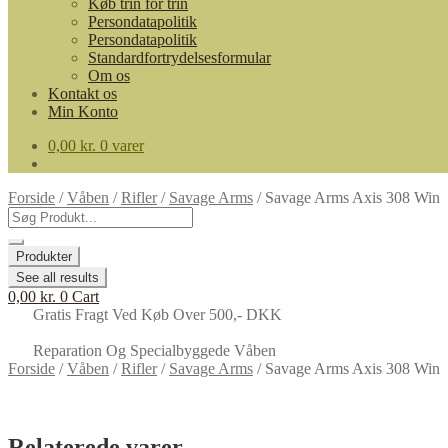
Køb trin for trin
Persondatapolitik
Persondatapolitik
Standardfortrydelsesformular
Om os
Kontakt os
Min Konto
0,00
kr.
0 varer
Forside
/
Våben
/
Rifler
/
Savage Arms
/
Savage Arms Axis 308 Win
Search
...
Produkter
See all results
0,00
kr.
0
Cart
Gratis Fragt Ved Køb Over 500,- DKK
Reparation Og Specialbyggede Våben
Forside
/
Våben
/
Rifler
/
Savage Arms
/
Savage Arms Axis 308 Win
Relaterede varer