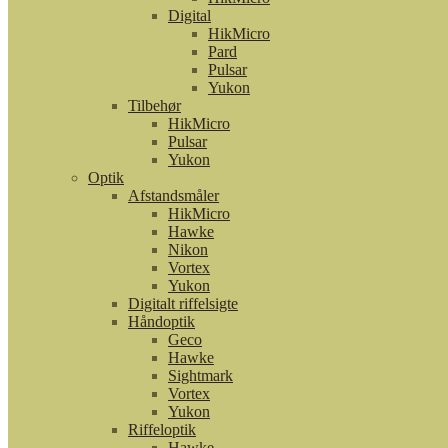
Digital
HikMicro
Pard
Pulsar
Yukon
Tilbehør
HikMicro
Pulsar
Yukon
Optik
Afstandsmåler
HikMicro
Hawke
Nikon
Vortex
Yukon
Digitalt riffelsigte
Håndoptik
Geco
Hawke
Sightmark
Vortex
Yukon
Riffeloptik
Hawke