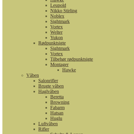
Leupold
Nikko Stirling
Noblex
Sightmark
Vortex
Welter
Yukon
Rødpunktsigte
Sightmark
Vortex
Tilbehør rødpunktsigte
Montager
Hawke
Våben
Salonrifler
Brugte våben
Haglvåben
Beretta
Browning
Fabarm
Hatsan
Huglu
Luftvåben
Rifler