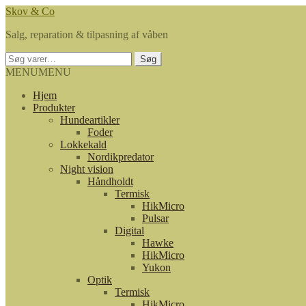
Spring
Spring
Skov & Co
til
til
Salg, reparation & tilpasning af våben
navigation
indhold
Søg
Søg
efter:
MENU
MENU
Hjem
Produkter
Hundeartikler
Foder
Lokkekald
Nordikpredator
Night vision
Håndholdt
Termisk
HikMicro
Pulsar
Digital
Hawke
HikMicro
Yukon
Optik
Termisk
HikMicro