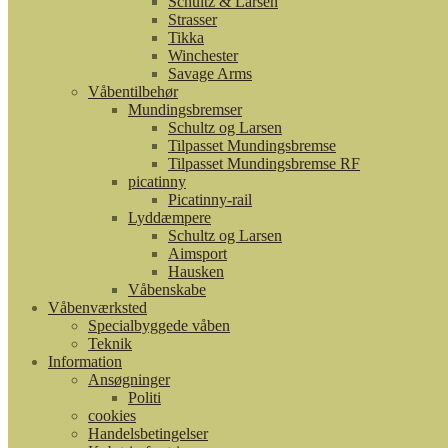
Schultz & Larsen
Strasser
Tikka
Winchester
Savage Arms
Våbentilbehør
Mundingsbremser
Schultz og Larsen
Tilpasset Mundingsbremse
Tilpasset Mundingsbremse RF
picatinny
Picatinny-rail
Lyddæmpere
Schultz og Larsen
Aimsport
Hausken
Våbenskabe
Våbenværksted
Specialbyggede våben
Teknik
Information
Ansøgninger
Politi
cookies
Handelsbetingelser