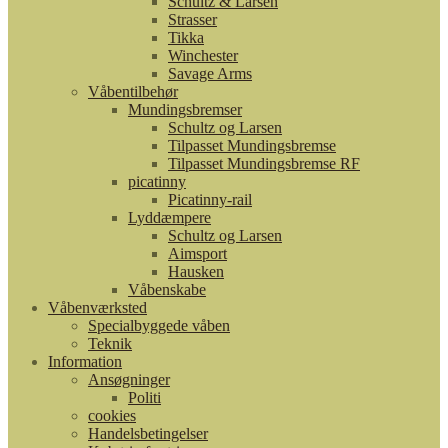
Schultz & Larsen
Strasser
Tikka
Winchester
Savage Arms
Våbentilbehør
Mundingsbremser
Schultz og Larsen
Tilpasset Mundingsbremse
Tilpasset Mundingsbremse RF
picatinny
Picatinny-rail
Lyddæmpere
Schultz og Larsen
Aimsport
Hausken
Våbenskabe
Våbenværksted
Specialbyggede våben
Teknik
Information
Ansøgninger
Politi
cookies
Handelsbetingelser