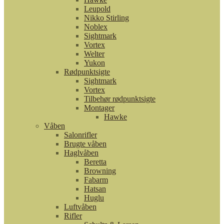
Leupold
Nikko Stirling
Noblex
Sightmark
Vortex
Welter
Yukon
Rødpunktsigte
Sightmark
Vortex
Tilbehør rødpunktsigte
Montager
Hawke
Våben
Salonrifler
Brugte våben
Haglvåben
Beretta
Browning
Fabarm
Hatsan
Huglu
Luftvåben
Rifler