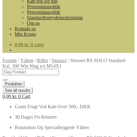
Køb trin for trin
Persondatapolitik
Persondatapolitik
Standardfortrydelsesformular
Om os
Kontakt os
Min Konto
0,00
kr.
0 varer
Forside
/
Våben
/
Rifler
/
Strasser
/
Strasser RS SOLO Standard
Kal. 300 Win Mag u/s M14X1
Search
...
Produkter
See all results
0,00
kr.
0
Cart
Gratis Fragt Ved Køb Over 500,- DKK
30 Dages Fri Returret
Reparation Og Specialbyggede Våben