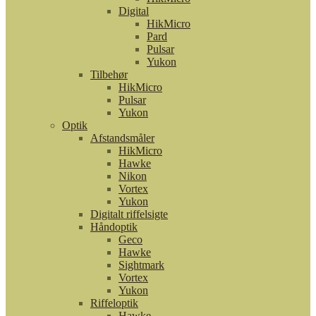
Digital
HikMicro
Pard
Pulsar
Yukon
Tilbehør
HikMicro
Pulsar
Yukon
Optik
Afstandsmåler
HikMicro
Hawke
Nikon
Vortex
Yukon
Digitalt riffelsigte
Håndoptik
Geco
Hawke
Sightmark
Vortex
Yukon
Riffeloptik
Hawke