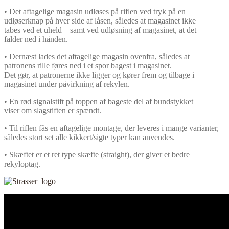
• Det aftagelige magasin udløses på riflen ved tryk på en
udløserknap på hver side af låsen, således at magasinet ikke
tabes ved et uheld – samt ved udløsning af magasinet, at det
falder ned i hånden.
• Dernæst lades det aftagelige magasin ovenfra, således at
patronens rille føres ned i et spor bagest i magasinet.
Det gør, at patronerne ikke ligger og kører frem og tilbage i
magasinet under påvirkning af rekylen.
• En rød signalstift på toppen af bageste del af bundstykket
viser om slagstiften er spændt.
• Til riflen fås en aftagelige montage, der leveres i mange varianter,
således stort set alle kikkert/sigte typer kan anvendes.
• Skæftet er et ret type skæfte (straight), der giver et bedre
rekyloptag.