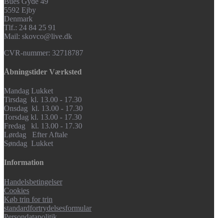
Bues Gyde 49
5592 Ejby
Denmark
Tlf.: 24 84 25 91
Mail: skovco@live.dk
CVR-nummer: 32718787
Åbningstider Værksted
Mandag Lukket
Tirsdag kl. 13.00 - 17.30
Onsdag kl. 13.00 - 17.30
Torsdag kl. 13.00 - 17.30
Fredag kl. 13.00 - 17.30
Lørdag Efter Aftale
Søndag Lukket
Information
Handelsbetingelser
Cookies
Køb trin for trin
standardfortrydelsesformular
Persondatapolitik