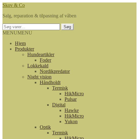
Spring
Spring
Skov & Co
til
til
Salg, reparation & tilpasning af våben
navigation
indhold
Søg
Søg
efter:
MENU
MENU
Hjem
Produkter
Hundeartikler
Foder
Lokkekald
Nordikpredator
Night vision
Håndholdt
Termisk
HikMicro
Pulsar
Digital
Hawke
HikMicro
Yukon
Optik
Termisk
HikMicro