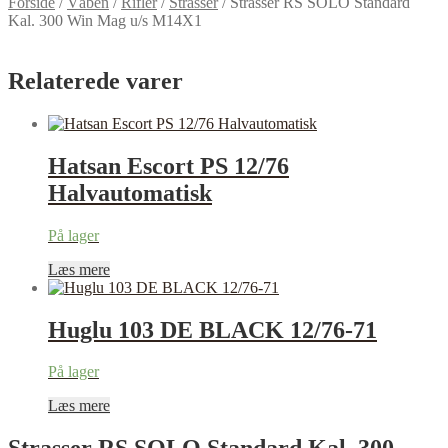
Forside
/
Våben
/
Rifler
/
Strasser
/
Strasser RS SOLO Standard
Kal. 300 Win Mag u/s M14X1
Relaterede varer
Hatsan Escort PS 12/76
Halvautomatisk
På lager
Læs mere
Huglu 103 DE BLACK 12/76-71
På lager
Læs mere