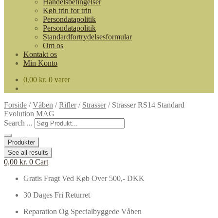
Handelsbetingelser
Køb trin for trin
Persondatapolitik
Persondatapolitik
Standardfortrydelsesformular
Om os
Kontakt os
Min Konto
0,00
kr.
0 varer
Forside
/
Våben
/
Rifler
/
Strasser
/
Strasser RS14 Standard
Evolution MAG
Search ...
Produkter
See all results
0,00
kr.
0
Cart
Gratis Fragt Ved Køb Over 500,- DKK
30 Dages Fri Returret
Reparation Og Specialbyggede Våben