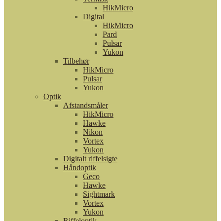
HikMicro
Digital
HikMicro
Pard
Pulsar
Yukon
Tilbehør
HikMicro
Pulsar
Yukon
Optik
Afstandsmåler
HikMicro
Hawke
Nikon
Vortex
Yukon
Digitalt riffelsigte
Håndoptik
Geco
Hawke
Sightmark
Vortex
Yukon
Riffeloptik