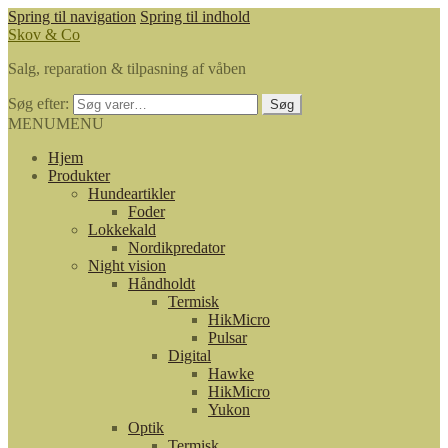
Spring til navigation
Spring til indhold
Skov & Co
Salg, reparation & tilpasning af våben
Søg efter:
Søg
MENU
MENU
Hjem
Produkter
Hundeartikler
Foder
Lokkekald
Nordikpredator
Night vision
Håndholdt
Termisk
HikMicro
Pulsar
Digital
Hawke
HikMicro
Yukon
Optik
Termisk