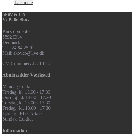
Læs mere
Skov & Co
V/ Palle Skov
Bues Gyde 49
5592 Ejby
Denmark
Tlf.: 24 84 25 91
Mail: skovco@live.dk
CVR-nummer: 32718787
Åbningstider Værksted
Mandag Lukket
Tirsdag kl. 13.00 - 17.30
Onsdag kl. 13.00 - 17.30
Torsdag kl. 13.00 - 17.30
Fredag kl. 13.00 - 17.30
Lørdag Efter Aftale
Søndag Lukket
Information