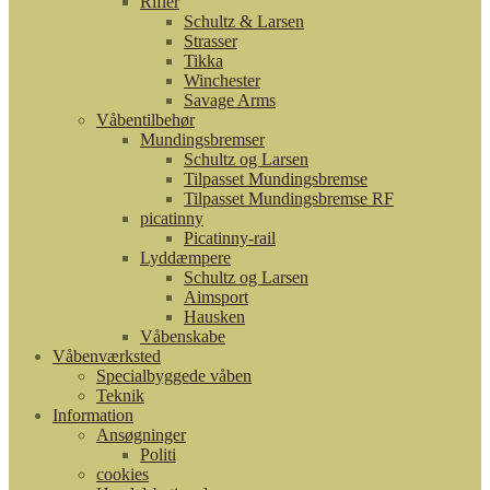
Rifler
Schultz & Larsen
Strasser
Tikka
Winchester
Savage Arms
Våbentilbehør
Mundingsbremser
Schultz og Larsen
Tilpasset Mundingsbremse
Tilpasset Mundingsbremse RF
picatinny
Picatinny-rail
Lyddæmpere
Schultz og Larsen
Aimsport
Hausken
Våbenskabe
Våbenværksted
Specialbyggede våben
Teknik
Information
Ansøgninger
Politi
cookies