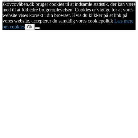
skovcovåben.dk bruger cookies til at indsamle statistik, der kan være
med til at forbedre brugeroplevelsen. Cookies er vigtige for at vores
website vises korrekt i din browser. Hvis du klikker på et link på
vores website, accepterer du samtidig vores cookiepolitik
Læs mere
om cookies
Ok