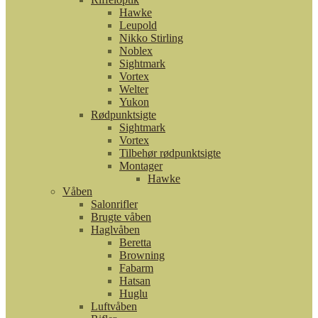
Hawke
Leupold
Nikko Stirling
Noblex
Sightmark
Vortex
Welter
Yukon
Rødpunktsigte
Sightmark
Vortex
Tilbehør rødpunktsigte
Montager
Hawke
Våben
Salonrifler
Brugte våben
Haglvåben
Beretta
Browning
Fabarm
Hatsan
Huglu
Luftvåben