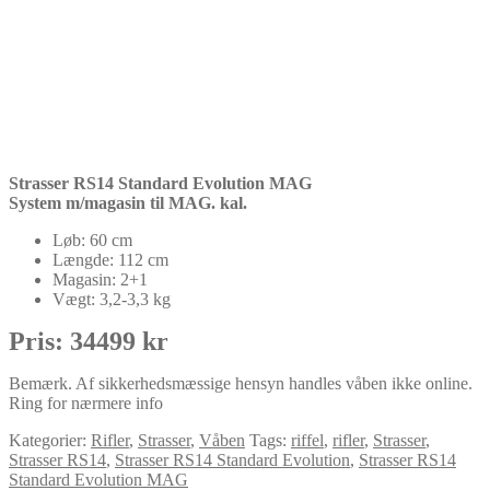
Strasser RS14 Standard Evolution MAG
System m/magasin til MAG. kal.
Løb: 60 cm
Længde: 112 cm
Magasin: 2+1
Vægt: 3,2-3,3 kg
Pris: 34499 kr
Bemærk. Af sikkerhedsmæssige hensyn handles våben ikke online.
Ring for nærmere info
Kategorier:
Rifler
,
Strasser
,
Våben
Tags:
riffel
,
rifler
,
Strasser
,
Strasser RS14
,
Strasser RS14 Standard Evolution
,
Strasser RS14
Standard Evolution MAG