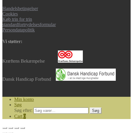
Handelsbetingelser
Cookies
Køb trin for trin
standardfortrydelsesformular
Persondatapolitik
Vi støtter:
Kræftens Bekæmpelse
Dansk Handicap Forbund
Min konto
Søg
Søg efter:
Søg
Cart
0