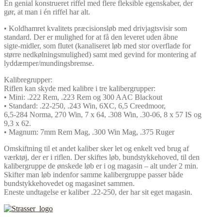
En genial konstrueret riffel med flere fleksible egenskaber, der
gør, at man i én riffel har alt.
• Koldhamret kvalitets præcisionsløb med drivjagtsvisir som
standard. Der er mulighed for at få den leveret uden åbne
sigte-midler, som flutet (kanaliseret løb med stor overflade for
større nedkølningsmulighed) samt med gevind for montering af
lyddæmper/mundingsbremse.
Kalibregrupper:
Riflen kan skyde med kalibre i tre kalibergrupper:
• Mini: .222 Rem, .223 Rem og 300 AAC Blackout
• Standard: .22-250, .243 Win, 6XC, 6,5 Creedmoor,
6,5-284 Norma, 270 Win, 7 x 64, .308 Win, .30-06, 8 x 57 IS og
9,3 x 62.
• Magnum: 7mm Rem Mag, .300 Win Mag, .375 Ruger
Omskiftning til et andet kaliber sker let og enkelt ved brug af
værktøj, der er i riflen. Der skiftes løb, bundstykkehoved, til den
kalibergruppe de ønskede løb er i og magasin – alt under 2 min.
Skifter man løb indenfor samme kalibergruppe passer både
bundstykkehovedet og magasinet sammen.
Eneste undtagelse er kaliber .22-250, der har sit eget magasin.