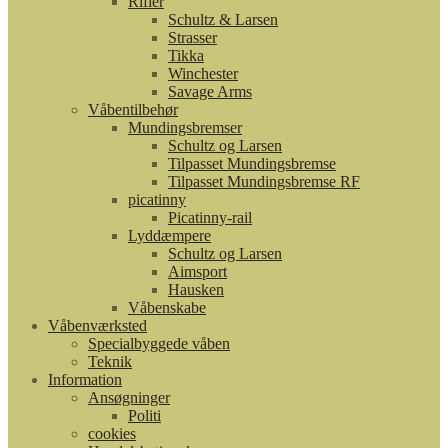
Rifler
Schultz & Larsen
Strasser
Tikka
Winchester
Savage Arms
Våbentilbehør
Mundingsbremser
Schultz og Larsen
Tilpasset Mundingsbremse
Tilpasset Mundingsbremse RF
picatinny
Picatinny-rail
Lyddæmpere
Schultz og Larsen
Aimsport
Hausken
Våbenskabe
Våbenværksted
Specialbyggede våben
Teknik
Information
Ansøgninger
Politi
cookies