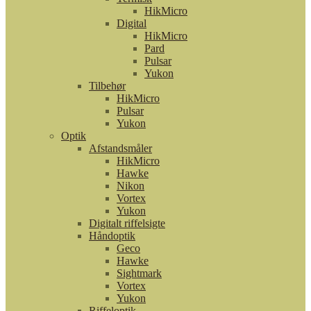
HikMicro
Digital
HikMicro
Pard
Pulsar
Yukon
Tilbehør
HikMicro
Pulsar
Yukon
Optik
Afstandsmåler
HikMicro
Hawke
Nikon
Vortex
Yukon
Digitalt riffelsigte
Håndoptik
Geco
Hawke
Sightmark
Vortex
Yukon
Riffeloptik