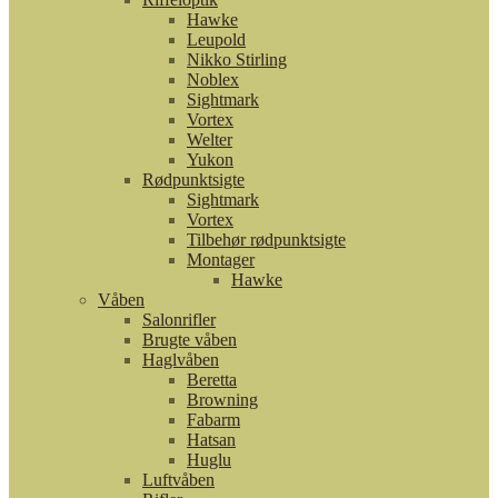
Hawke
Leupold
Nikko Stirling
Noblex
Sightmark
Vortex
Welter
Yukon
Rødpunktsigte
Sightmark
Vortex
Tilbehør rødpunktsigte
Montager
Hawke
Våben
Salonrifler
Brugte våben
Haglvåben
Beretta
Browning
Fabarm
Hatsan
Huglu
Luftvåben