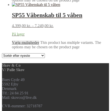
options may be chosen on the product page
SP55 Våbenskab til 5 våben
4.399,00
kr.
–
7.249,00
kr.
På lager
Vælg muligheder
This product has multiple variants. The
options may be chosen on the product page
Skov & Co
V/ Palle Skov
Bues Gyde 49
5592 Ejby
Denmark
Tlf.: 24 84 25 91
Mail: skovco@live.dk
CVR-nummer: 32718787