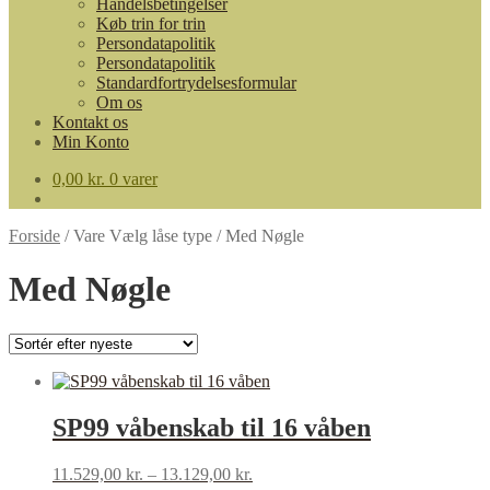
Handelsbetingelser
Køb trin for trin
Persondatapolitik
Persondatapolitik
Standardfortrydelsesformular
Om os
Kontakt os
Min Konto
0,00
kr.
0 varer
Forside
/
Vare Vælg låse type
/
Med Nøgle
Med Nøgle
SP99 våbenskab til 16 våben
11.529,00
kr.
–
13.129,00
kr.