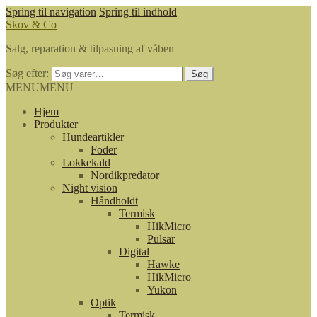
Spring til navigation
Spring til indhold
Skov & Co
Salg, reparation & tilpasning af våben
Søg efter:
Søg
MENU
MENU
Hjem
Produkter
Hundeartikler
Foder
Lokkekald
Nordikpredator
Night vision
Håndholdt
Termisk
HikMicro
Pulsar
Digital
Hawke
HikMicro
Yukon
Optik
Termisk