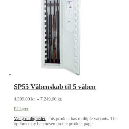
SP55 Våbenskab til 5 våben
4.399,00
kr.
–
7.249,00
kr.
På lager
Vælg muligheder
This product has multiple variants. The
options may be chosen on the product page