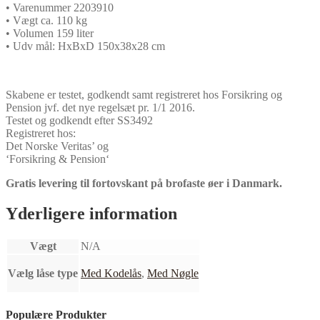
• Varenummer 2203910
• Vægt ca. 110 kg
• Volumen 159 liter
• Udv mål: HxBxD 150x38x28 cm
Skabene er testet, godkendt samt registreret hos Forsikring og
Pension jvf. det nye regelsæt pr. 1/1 2016.
Testet og godkendt efter SS3492
Registreret hos:
Det Norske Veritas’ og
‘Forsikring & Pension‘
Gratis levering til fortovskant på brofaste øer i Danmark.
Yderligere information
Vægt
N/A
Vælg låse type
Med Kodelås
,
Med Nøgle
Populære Produkter