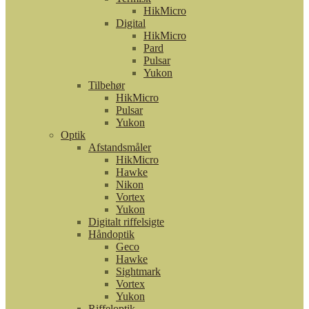
HikMicro
Digital
HikMicro
Pard
Pulsar
Yukon
Tilbehør
HikMicro
Pulsar
Yukon
Optik
Afstandsmåler
HikMicro
Hawke
Nikon
Vortex
Yukon
Digitalt riffelsigte
Håndoptik
Geco
Hawke
Sightmark
Vortex
Yukon
Riffeloptik