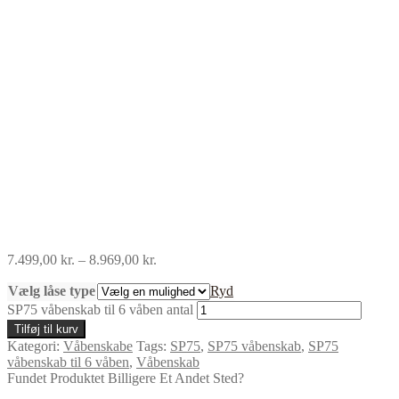
7.499,00
kr.
–
8.969,00
kr.
Vælg låse type
Ryd
SP75 våbenskab til 6 våben antal
Tilføj til kurv
Kategori:
Våbenskabe
Tags:
SP75
,
SP75 våbenskab
,
SP75
våbenskab til 6 våben
,
Våbenskab
Fundet Produktet Billigere Et Andet Sted?