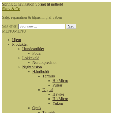
Spring til navigation
Spring til indhold
Skov & Co
Salg, reparation & tilpasning af våben
Søg efter:
Søg
MENU
MENU
Hjem
Produkter
Hundeartikler
Foder
Lokkekald
Nordikpredator
Night vision
Håndholdt
Termisk
HikMicro
Pulsar
Digital
Hawke
HikMicro
Yukon
Optik
Termisk