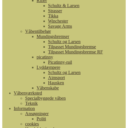
Rifler
Schultz & Larsen
Strasser
Tikka
Winchester
Savage Arms
Våbentilbehør
Mundingsbremser
Schultz og Larsen
Tilpasset Mundingsbremse
Tilpasset Mundingsbremse RF
picatinny
Picatinny-rail
Lyddæmpere
Schultz og Larsen
Aimsport
Hausken
Våbenskabe
Våbenværksted
Specialbyggede våben
Teknik
Information
Ansøgninger
Politi
cookies