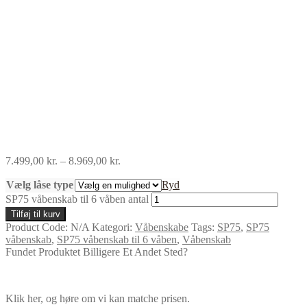
7.499,00
kr.
–
8.969,00
kr.
Vælg låse type
Ryd
SP75 våbenskab til 6 våben antal
Tilføj til kurv
Product Code:
N/A
Kategori:
Våbenskabe
Tags:
SP75
,
SP75
våbenskab
,
SP75 våbenskab til 6 våben
,
Våbenskab
Fundet Produktet Billigere Et Andet Sted?
Klik her, og høre om vi kan matche prisen.