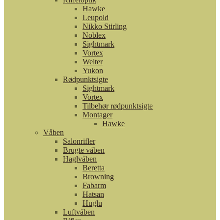
Hawke
Leupold
Nikko Stirling
Noblex
Sightmark
Vortex
Welter
Yukon
Rødpunktsigte
Sightmark
Vortex
Tilbehør rødpunktsigte
Montager
Hawke
Våben
Salonrifler
Brugte våben
Haglvåben
Beretta
Browning
Fabarm
Hatsan
Huglu
Luftvåben