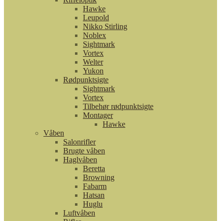
Hawke
Leupold
Nikko Stirling
Noblex
Sightmark
Vortex
Welter
Yukon
Rødpunktsigte
Sightmark
Vortex
Tilbehør rødpunktsigte
Montager
Hawke
Våben
Salonrifler
Brugte våben
Haglvåben
Beretta
Browning
Fabarm
Hatsan
Huglu
Luftvåben