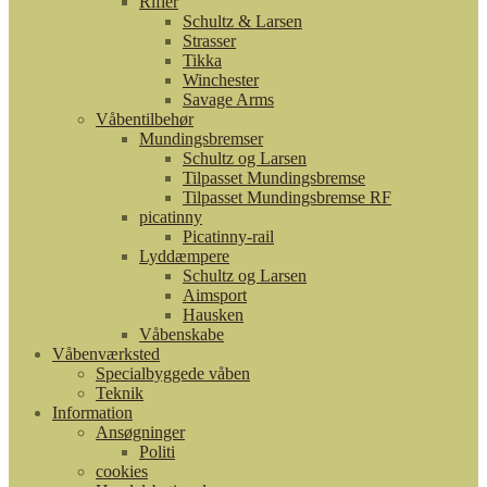
Rifler
Schultz & Larsen
Strasser
Tikka
Winchester
Savage Arms
Våbentilbehør
Mundingsbremser
Schultz og Larsen
Tilpasset Mundingsbremse
Tilpasset Mundingsbremse RF
picatinny
Picatinny-rail
Lyddæmpere
Schultz og Larsen
Aimsport
Hausken
Våbenskabe
Våbenværksted
Specialbyggede våben
Teknik
Information
Ansøgninger
Politi
cookies