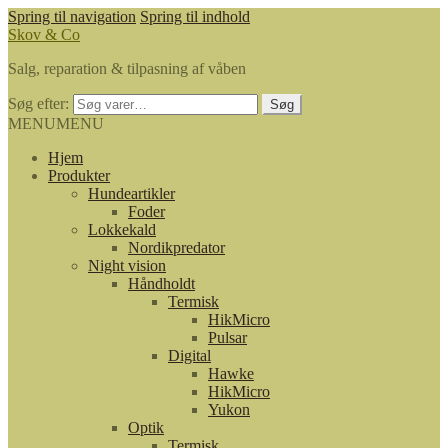
Spring til navigation
Spring til indhold
Skov & Co
Salg, reparation & tilpasning af våben
Søg efter:
Søg
MENU
MENU
Hjem
Produkter
Hundeartikler
Foder
Lokkekald
Nordikpredator
Night vision
Håndholdt
Termisk
HikMicro
Pulsar
Digital
Hawke
HikMicro
Yukon
Optik
Termisk