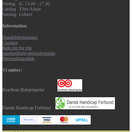
Fredag kl. 13.00 - 17.30
Lørdag Efter Aftale
Søndag Lukket
Information
Handelsbetingelser
Cookies
Køb trin for trin
standardfortrydelsesformular
Persondatapolitik
Vi støtter:
Kræftens Bekæmpelse
Dansk Handicap Forbund