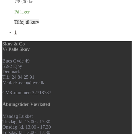
799,00
kr.
På lager
Tilføj til kurv
1
Skov & Co
V/ Palle Skov
Bues Gyde 49
5592 Ejby
Denmark
Tlf.: 24 84 25 91
Mail: skovco@live.dk
CVR-nummer: 32718787
Åbningstider Værksted
Mandag Lukket
Tirsdag kl. 13.00 - 17.30
Onsdag kl. 13.00 - 17.30
Torsdag kl. 13.00 - 17.30