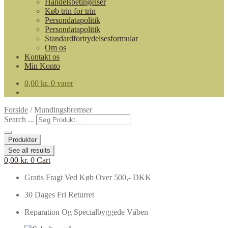
Handelsbetingelser
Køb trin for trin
Persondatapolitik
Persondatapolitik
Standardfortrydelsesformular
Om os
Kontakt os
Min Konto
0,00
kr.
0 varer
Forside
/
Mundingsbremser
Search ...
Produkter
See all results
0,00
kr.
0
Cart
Gratis Fragt Ved Køb Over 500,- DKK
30 Dages Fri Returret
Reparation Og Specialbyggede Våben