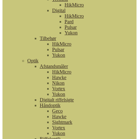
HikMicro
Digital
HikMicro
Pard
Pulsar
Yukon
Tilbehør
HikMicro
Pulsar
Yukon
Optik
Afstandsmåler
HikMicro
Hawke
Nikon
Vortex
Yukon
Digitalt riffelsigte
Håndoptik
Geco
Hawke
Sightmark
Vortex
Yukon
Riffeloptik