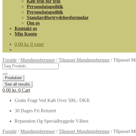
Køb trin for trin
Persondatapolitik
Persondatapolitik
Standardfortrydelsesformular
Om os
Kontakt os
Min Konto
0,00
kr.
0 varer
Forside
/
Mundingsbremser
/
Tilpasset Mundingsbremse
/
Tilpasset 
Search
...
Produkter
See all results
0,00
kr.
0
Cart
Gratis Fragt Ved Køb Over 500,- DKK
30 Dages Fri Returret
Reparation Og Specialbyggede Våben
Forside
/
Mundingsbremser
/
Tilpasset Mundingsbremse
/
Tilpasset 