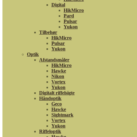
Digital
HikMicro
Pard
Pulsar
Yukon
Tilbehør
HikMicro
Pulsar
Yukon
Optik
Afstandsmåler
HikMicro
Hawke
Nikon
Vortex
Yukon
Digitalt riffelsigte
Håndoptik
Geco
Hawke
Sightmark
Vortex
Yukon
Riffeloptik
Hawke