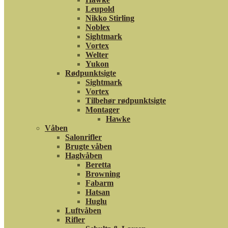
Leupold
Nikko Stirling
Noblex
Sightmark
Vortex
Welter
Yukon
Rødpunktsigte
Sightmark
Vortex
Tilbehør rødpunktsigte
Montager
Hawke
Våben
Salonrifler
Brugte våben
Haglvåben
Beretta
Browning
Fabarm
Hatsan
Huglu
Luftvåben
Rifler