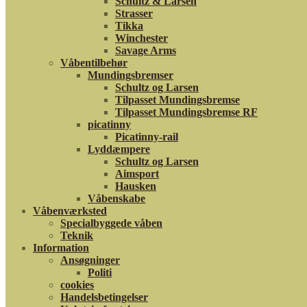
Schultz & Larsen
Strasser
Tikka
Winchester
Savage Arms
Våbentilbehør
Mundingsbremser
Schultz og Larsen
Tilpasset Mundingsbremse
Tilpasset Mundingsbremse RF
picatinny
Picatinny-rail
Lyddæmpere
Schultz og Larsen
Aimsport
Hausken
Våbenskabe
Våbenværksted
Specialbyggede våben
Teknik
Information
Ansøgninger
Politi
cookies
Handelsbetingelser