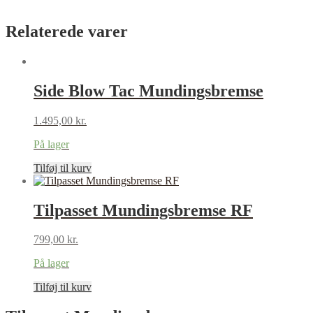
Relaterede varer
Side Blow Tac Mundingsbremse
1.495,00
kr.
På lager
Tilføj til kurv
Tilpasset Mundingsbremse RF
799,00
kr.
På lager
Tilføj til kurv