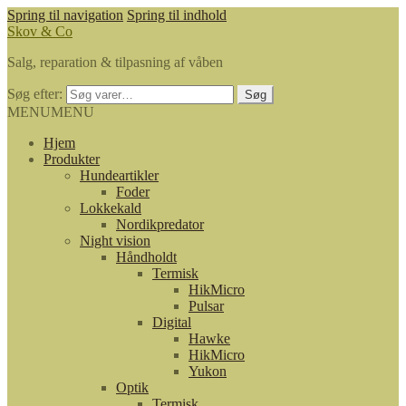
Spring til navigation
Spring til indhold
Skov & Co
Salg, reparation & tilpasning af våben
Søg efter:
Søg
MENU
MENU
Hjem
Produkter
Hundeartikler
Foder
Lokkekald
Nordikpredator
Night vision
Håndholdt
Termisk
HikMicro
Pulsar
Digital
Hawke
HikMicro
Yukon
Optik
Termisk