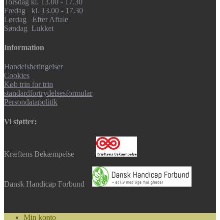
Torsdag kl. 13.00 - 17.30
Fredag kl. 13.00 - 17.30
Lørdag Efter Aftale
Søndag Lukket
Information
Handelsbetingelser
Cookies
Køb trin for trin
standardfortrydelsesformular
Persondatapolitik
Vi støtter:
Kræftens Bekæmpelse
Dansk Handicap Forbund
Min konto