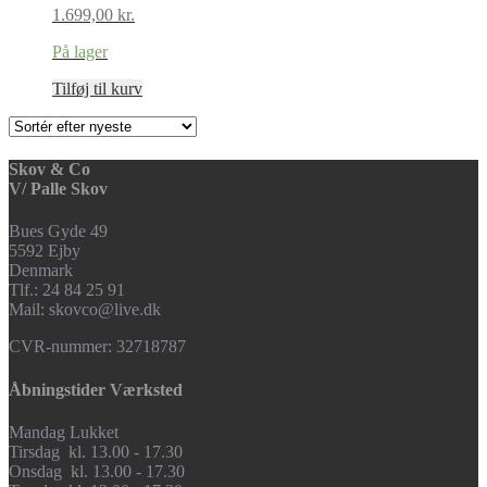
1.699,00
kr.
På lager
Tilføj til kurv
Skov & Co
V/ Palle Skov
Bues Gyde 49
5592 Ejby
Denmark
Tlf.: 24 84 25 91
Mail: skovco@live.dk
CVR-nummer: 32718787
Åbningstider Værksted
Mandag Lukket
Tirsdag kl. 13.00 - 17.30
Onsdag kl. 13.00 - 17.30