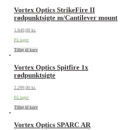
Vortex Optics StrikeFire II
rødpunktsigte m/Cantilever mount
1.849,00
kr.
På lager
Tilføj til kurv
Vortex Optics Spitfire 1x
rødpunktsigte
2.299,00
kr.
På lager
Tilføj til kurv
Vortex Optics SPARC AR