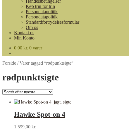
Handelsbetingelser
Køb trin for trin
Persondatapolitik
Persondatapolitik
Standardfortrydelsesformular
Om os
Kontakt os
Min Konto
0,00
kr.
0 varer
Forside
/
Varer tagged “rødpunktsigte”
rødpunktsigte
Hawke Spot-on 4
1.599,00
kr.