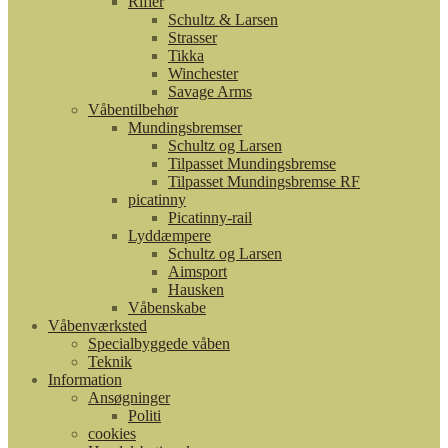
Rifler
Schultz & Larsen
Strasser
Tikka
Winchester
Savage Arms
Våbentilbehør
Mundingsbremser
Schultz og Larsen
Tilpasset Mundingsbremse
Tilpasset Mundingsbremse RF
picatinny
Picatinny-rail
Lyddæmpere
Schultz og Larsen
Aimsport
Hausken
Våbenskabe
Våbenværksted
Specialbyggede våben
Teknik
Information
Ansøgninger
Politi
cookies