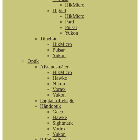
HikMicro
Digital
HikMicro
Pard
Pulsar
Yukon
Tilbehør
HikMicro
Pulsar
Yukon
Optik
Afstandsmåler
HikMicro
Hawke
Nikon
Vortex
Yukon
Digitalt riffelsigte
Håndoptik
Geco
Hawke
Sightmark
Vortex
Yukon
Riffeloptik