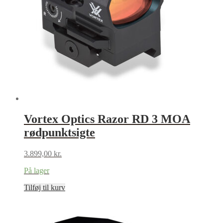
Vortex Optics Razor RD 3 MOA
rødpunktsigte
3.899,00
kr.
På lager
Tilføj til kurv