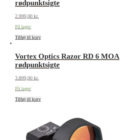
rødpunktsigte
2.999,00
kr.
På lager
Tilføj til kurv
Vortex Optics Razor RD 6 MOA
rødpunktsigte
3.899,00
kr.
På lager
Tilføj til kurv