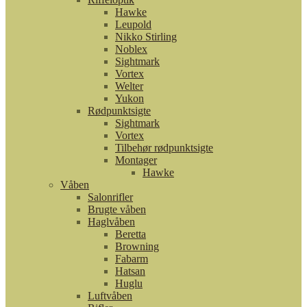
Hawke
Leupold
Nikko Stirling
Noblex
Sightmark
Vortex
Welter
Yukon
Rødpunktsigte
Sightmark
Vortex
Tilbehør rødpunktsigte
Montager
Hawke
Våben
Salonrifler
Brugte våben
Haglvåben
Beretta
Browning
Fabarm
Hatsan
Huglu
Luftvåben