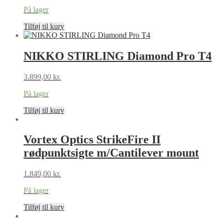
På lager
Tilføj til kurv
NIKKO STIRLING Diamond Pro T4
3.899,00
kr.
På lager
Tilføj til kurv
Vortex Optics StrikeFire II
rødpunktsigte m/Cantilever mount
1.849,00
kr.
På lager
Tilføj til kurv