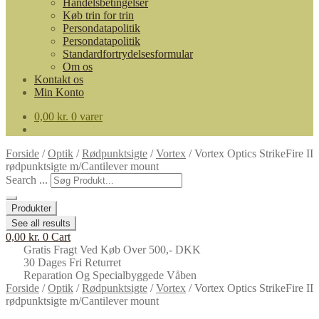
Handelsbetingelser
Køb trin for trin
Persondatapolitik
Persondatapolitik
Standardfortrydelsesformular
Om os
Kontakt os
Min Konto
0,00
kr.
0 varer
Forside
/
Optik
/
Rødpunktsigte
/
Vortex
/
Vortex Optics StrikeFire II
rødpunktsigte m/Cantilever mount
Search ...
Produkter
See all results
0,00
kr.
0
Cart
Gratis Fragt Ved Køb Over 500,- DKK
30 Dages Fri Returret
Reparation Og Specialbyggede Våben
Forside
/
Optik
/
Rødpunktsigte
/
Vortex
/
Vortex Optics StrikeFire II
rødpunktsigte m/Cantilever mount