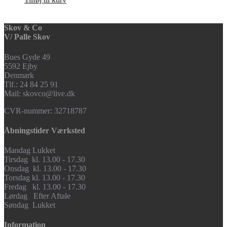
Skov & Co
V/ Palle Skov
Bues Gyde 49
5592 Ejby
Denmark
Tlf.: 24 84 25 91
Mail: skovco@live.dk
CVR-nummer: 32718787
Åbningstider Værksted
Mandag Lukket
Tirsdag kl. 13.00 - 17.30
Onsdag kl. 13.00 - 17.30
Torsdag kl. 13.00 - 17.30
Fredag kl. 13.00 - 17.30
Lørdag Efter Aftale
Søndag Lukket
Information