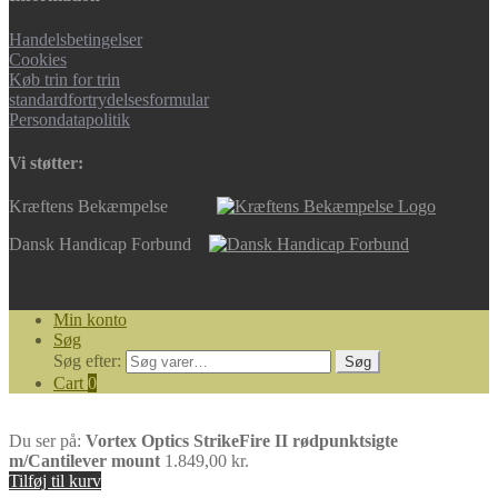
Handelsbetingelser
Cookies
Køb trin for trin
standardfortrydelsesformular
Persondatapolitik
Vi støtter:
Kræftens Bekæmpelse
Dansk Handicap Forbund
Min konto
Søg
Søg efter:
Søg
Cart
0
Du ser på:
Vortex Optics StrikeFire II rødpunktsigte
m/Cantilever mount
1.849,00
kr.
Tilføj til kurv