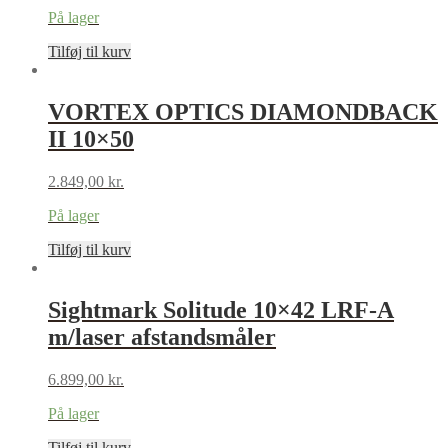
På lager
Tilføj til kurv
VORTEX OPTICS DIAMONDBACK
II 10×50
2.849,00
kr.
På lager
Tilføj til kurv
Sightmark Solitude 10×42 LRF-A
m/laser afstandsmåler
6.899,00
kr.
På lager
Tilføj til kurv