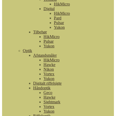
HikMicro
Digital
HikMicro
Pard
Pulsar
Yukon
Tilbehør
HikMicro
Pulsar
Yukon
Optik
Afstandsmåler
HikMicro
Hawke
Nikon
Vortex
Yukon
Digitalt riffelsigte
Håndoptik
Geco
Hawke
Sightmark
Vortex
Yukon
Riffeloptik