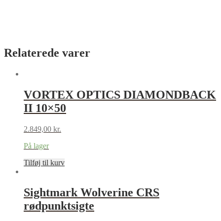
Relaterede varer
VORTEX OPTICS DIAMONDBACK
II 10×50
2.849,00
kr.
På lager
Tilføj til kurv
Sightmark Wolverine CRS
rødpunktsigte