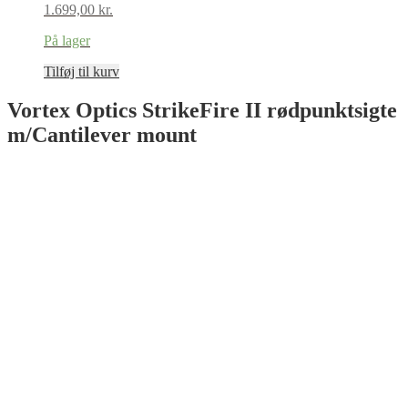
1.699,00
kr.
På lager
Tilføj til kurv
Vortex Optics StrikeFire II rødpunktsigte
m/Cantilever mount