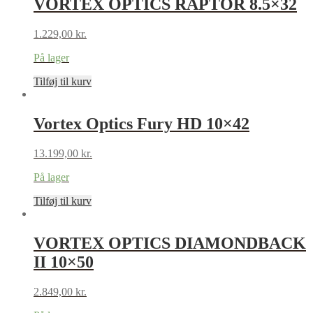
VORTEX OPTICS RAPTOR 8.5×32
1.229,00
kr.
På lager
Tilføj til kurv
Vortex Optics Fury HD 10×42
13.199,00
kr.
På lager
Tilføj til kurv
VORTEX OPTICS DIAMONDBACK
II 10×50
2.849,00
kr.