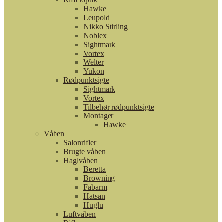
Hawke
Leupold
Nikko Stirling
Noblex
Sightmark
Vortex
Welter
Yukon
Rødpunktsigte
Sightmark
Vortex
Tilbehør rødpunktsigte
Montager
Hawke
Våben
Salonrifler
Brugte våben
Haglvåben
Beretta
Browning
Fabarm
Hatsan
Huglu
Luftvåben