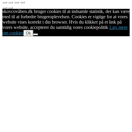
skovcovåben.dk bruger cookies til at indsamle statistik, der kan være
med til at forbedre brugeroplevelsen. Cookies er vigtige for at vores
website vises korrekt i din browser. Hvis du klikker på et link på
vores website, accepterer du samtidig vores cookiepolitik
Læs mere
om cookies
Ok