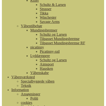
Rifler
Schultz & Larsen
Strasser
Tikka
Winchester
Savage Arms
Våbentilbehør
Mundingsbremser
Schultz og Larsen
Tilpasset Mundingsbremse
Tilpasset Mundingsbremse RF
picatinny
Picatinny-rail
Lyddæmpere
Schultz og Larsen
Aimsport
Hausken
Våbenskabe
Våbenværksted
Specialbyggede våben
Teknik
Information
Ansøgninger
Politi
cookies