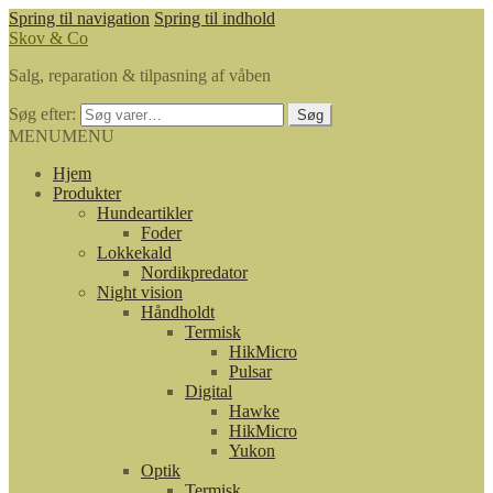
Spring til navigation
Spring til indhold
Skov & Co
Salg, reparation & tilpasning af våben
Søg efter:
Søg
MENU
MENU
Hjem
Produkter
Hundeartikler
Foder
Lokkekald
Nordikpredator
Night vision
Håndholdt
Termisk
HikMicro
Pulsar
Digital
Hawke
HikMicro
Yukon
Optik
Termisk