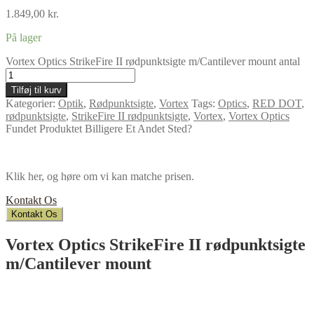
1.849,00
kr.
På lager
Vortex Optics StrikeFire II rødpunktsigte m/Cantilever mount antal
Tilføj til kurv
Kategorier:
Optik
,
Rødpunktsigte
,
Vortex
Tags:
Optics
,
RED DOT
,
rødpunktsigte
,
StrikeFire II rødpunktsigte
,
Vortex
,
Vortex Optics
Fundet Produktet Billigere Et Andet Sted?
Klik her, og høre om vi kan matche prisen.
Kontakt Os
Kontakt Os
Vortex Optics StrikeFire II rødpunktsigte
m/Cantilever mount