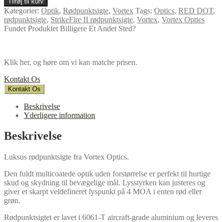
Tilføj til kurv
Kategorier:
Optik
,
Rødpunktsigte
,
Vortex
Tags:
Optics
,
RED DOT
,
rødpunktsigte
,
StrikeFire II rødpunktsigte
,
Vortex
,
Vortex Optics
Fundet Produktet Billigere Et Andet Sted?
Klik her, og høre om vi kan matche prisen.
Kontakt Os
Kontakt Os
Beskrivelse
Yderligere information
Beskrivelse
Luksus rødpunktsigte fra Vortex Optics.
Den fuldt multicoatede optik uden forstørrelse er perfekt til hurtige
skud og skydning til bevægelige mål. Lysstyrken kan justeres og
giver et skarpt veldefineret lyspunkt på 4 MOA i enten rød eller
grøn.
Rødpunktsigtet er lavet i 6061-T aircraft-grade aluminium og leveres