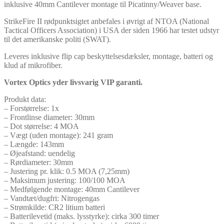
inklusive 40mm Cantilever montage til Picatinny/Weaver base.
StrikeFire II rødpunktsigtet anbefales i øvrigt af NTOA (National
Tactical Officers Association) i USA der siden 1966 har testet udstyr
til det amerikanske politi (SWAT).
Leveres inklusive flip cap beskyttelsesdæksler, montage, batteri og
klud af mikrofiber.
Vortex Optics yder livsvarig VIP garanti.
Produkt data:
– Forstørrelse: 1x
– Frontlinse diameter: 30mm
– Dot størrelse: 4 MOA
– Vægt (uden montage): 241 gram
– Længde: 143mm
– Øjeafstand: uendelig
– Rørdiameter: 30mm
– Justering pr. klik: 0.5 MOA (7,25mm)
– Maksimum justering: 100/100 MOA
– Medfølgende montage: 40mm Cantilever
– Vandtæt/dugfri: Nitrogengas
– Strømkilde: CR2 litium batteri
– Batterilevetid (maks. lysstyrke): cirka 300 timer