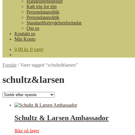
Handelsbetingelser
Køb trin for trin
Persondatapolitik
Persondatapolitik
Standardfortrydelsesformular
Om os
Kontakt os
Min Konto
0,00
kr.
0 varer
Forside
/
Varer tagged “schultz&larsen”
schultz&larsen
Schultz & Larsen Ambassador
Ikke på lager