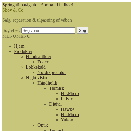
Spring til navigation
Spring til indhold
Skov & Co
Salg, reparation & tilpasning af våben
Søg efter:
Søg
MENU
MENU
Hjem
Produkter
Hundeartikler
Foder
Lokkekald
Nordikpredator
Night vision
Håndholdt
Termisk
HikMicro
Pulsar
Digital
Hawke
HikMicro
Yukon
Optik
Termisk