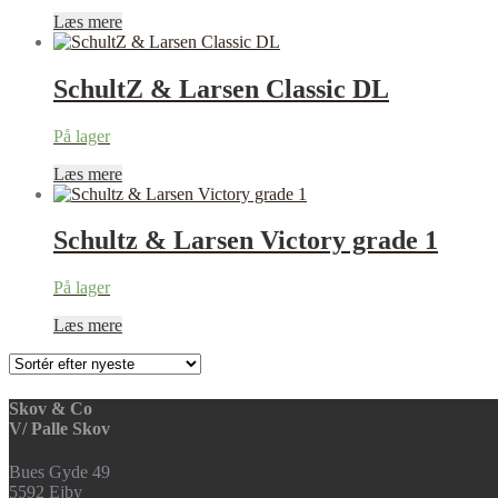
Læs mere
SchultZ & Larsen Classic DL
På lager
Læs mere
Schultz & Larsen Victory grade 1
På lager
Læs mere
Skov & Co
V/ Palle Skov
Bues Gyde 49
5592 Ejby