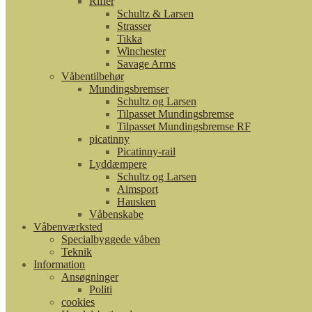
Rifler
Schultz & Larsen
Strasser
Tikka
Winchester
Savage Arms
Våbentilbehør
Mundingsbremser
Schultz og Larsen
Tilpasset Mundingsbremse
Tilpasset Mundingsbremse RF
picatinny
Picatinny-rail
Lyddæmpere
Schultz og Larsen
Aimsport
Hausken
Våbenskabe
Våbenværksted
Specialbyggede våben
Teknik
Information
Ansøgninger
Politi
cookies