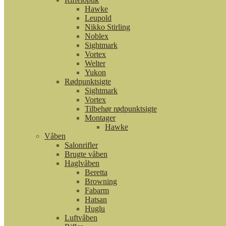
Hawke
Leupold
Nikko Stirling
Noblex
Sightmark
Vortex
Welter
Yukon
Rødpunktsigte
Sightmark
Vortex
Tilbehør rødpunktsigte
Montager
Hawke
Våben
Salonrifler
Brugte våben
Haglvåben
Beretta
Browning
Fabarm
Hatsan
Huglu
Luftvåben