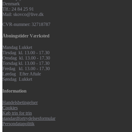
Denmark
Tlf.: 24 84 25 91
Mail: skovco@live.dk
CVR-nummer: 32718787
Åbningstider Værksted
Mandag Lukket
Tirsdag kl. 13.00 - 17.30
Onsdag kl. 13.00 - 17.30
Torsdag kl. 13.00 - 17.30
Fredag kl. 13.00 - 17.30
Lørdag Efter Aftale
Søndag Lukket
Information
Handelsbetingelser
Cookies
Køb trin for trin
standardfortrydelsesformular
Persondatapolitik