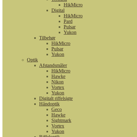
HikMicro
Digital
HikMicro
Pard
Pulsar
Yukon
Tilbehør
HikMicro
Pulsar
Yukon
Optik
Afstandsmåler
HikMicro
Hawke
Nikon
Vortex
Yukon
Digitalt riffelsigte
Håndoptik
Geco
Hawke
Sightmark
Vortex
Yukon
Riffeloptik