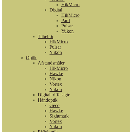
HikMicro
Digital
HikMicro
Pard
Pulsar
Yukon
Tilbehør
HikMicro
Pulsar
Yukon
Optik
Afstandsmåler
HikMicro
Hawke
Nikon
Vortex
Yukon
Digitalt riffelsigte
Håndoptik
Geco
Hawke
Sightmark
Vortex
Yukon
Riffeloptik