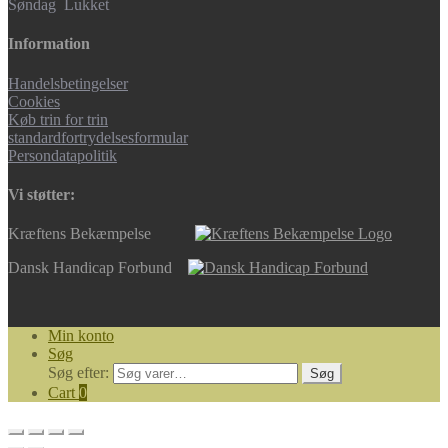
Søndag Lukket
Information
Handelsbetingelser
Cookies
Køb trin for trin
standardfortrydelsesformular
Persondatapolitik
Vi støtter:
Kræftens Bekæmpelse
Dansk Handicap Forbund
Min konto
Søg
Søg efter:
Søg
Cart
0