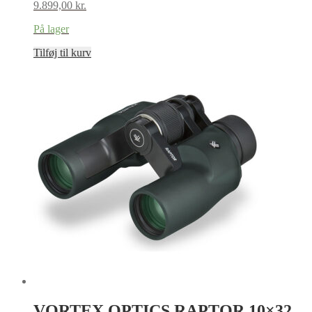
9.899,00
kr.
På lager
Tilføj til kurv
VORTEX OPTICS RAPTOR 10×32