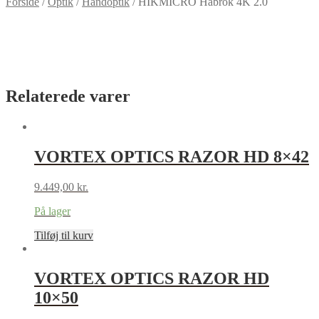
Forside
/
Optik
/
Håndoptik
/
HIKMICRO Habrok 4K 2.0
Relaterede varer
VORTEX OPTICS RAZOR HD 8×42
9.449,00
kr.
På lager
Tilføj til kurv
VORTEX OPTICS RAZOR HD
10×50