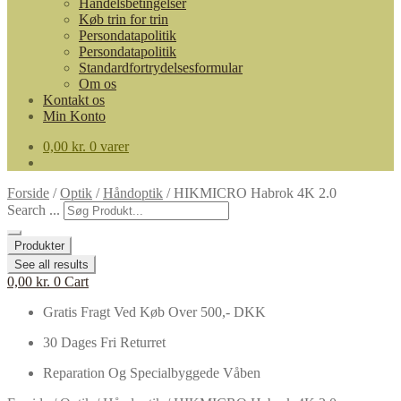
Handelsbetingelser
Køb trin for trin
Persondatapolitik
Persondatapolitik
Standardfortrydelsesformular
Om os
Kontakt os
Min Konto
0,00
kr.
0 varer
Forside
/
Optik
/
Håndoptik
/
HIKMICRO Habrok 4K 2.0
Search ...
Produkter
See all results
0,00
kr.
0
Cart
Gratis Fragt Ved Køb Over 500,- DKK
30 Dages Fri Returret
Reparation Og Specialbyggede Våben