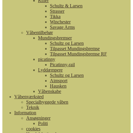
Rifler
Schultz & Larsen
Strasser
Tikka
Winchester
Savage Arms
Våbentilbehør
Mundingsbremser
Schultz og Larsen
Tilpasset Mundingsbremse
Tilpasset Mundingsbremse RF
picatinny
Picatinny-rail
Lyddæmpere
Schultz og Larsen
Aimsport
Hausken
Våbenskabe
Våbenværksted
Specialbyggede våben
Teknik
Information
Ansøgninger
Politi
cookies