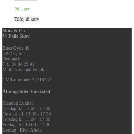
På lager
Tilføj til kurv
Skov & Co
V/ Palle Skov
Bues Gyde 49
5592 Ejby
Denmark
Tlf.: 24 84 25 91
Mail: skovco@live.dk
CVR-nummer: 32718787
Åbningstider Værksted
Mandag Lukket
Tirsdag kl. 13.00 - 17.30
Onsdag kl. 13.00 - 17.30
Torsdag kl. 13.00 - 17.30
Fredag kl. 13.00 - 17.30
Lørdag Efter Aftale