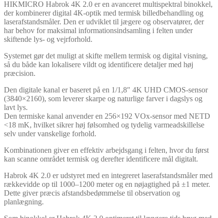
HIKMICRO Habrok 4K 2.0 er en avanceret multispektral binokkel,
der kombinerer digital 4K-optik med termisk billedbehandling og
laserafstandsmåler. Den er udviklet til jægere og observatører, der
har behov for maksimal informationsindsamling i felten under
skiftende lys- og vejrforhold.
Systemet gør det muligt at skifte mellem termisk og digital visning,
så du både kan lokalisere vildt og identificere detaljer med høj
præcision.
Den digitale kanal er baseret på en 1/1,8″ 4K UHD CMOS-sensor
(3840×2160), som leverer skarpe og naturlige farver i dagslys og
lavt lys.
Den termiske kanal anvender en 256×192 VOx-sensor med NETD
<18 mK, hvilket sikrer høj følsomhed og tydelig varmeadskillelse
selv under vanskelige forhold.
Kombinationen giver en effektiv arbejdsgang i felten, hvor du først
kan scanne området termisk og derefter identificere mål digitalt.
Habrok 4K 2.0 er udstyret med en integreret laserafstandsmåler med
rækkevidde op til 1000–1200 meter og en nøjagtighed på ±1 meter.
Dette giver præcis afstandsbedømmelse til observation og
planlægning.