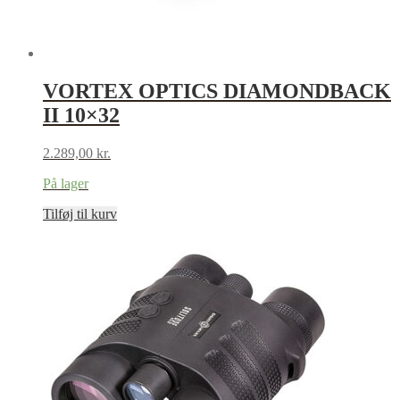
VORTEX OPTICS DIAMONDBACK
II 10×32
2.289,00
kr.
På lager
Tilføj til kurv