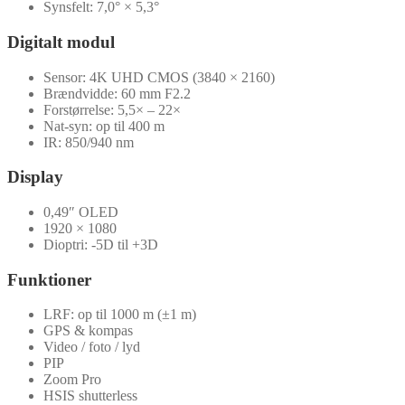
Synsfelt: 7,0° × 5,3°
Digitalt modul
Sensor: 4K UHD CMOS (3840 × 2160)
Brændvidde: 60 mm F2.2
Forstørrelse: 5,5× – 22×
Nat-syn: op til 400 m
IR: 850/940 nm
Display
0,49″ OLED
1920 × 1080
Dioptri: -5D til +3D
Funktioner
LRF: op til 1000 m (±1 m)
GPS & kompas
Video / foto / lyd
PIP
Zoom Pro
HSIS shutterless