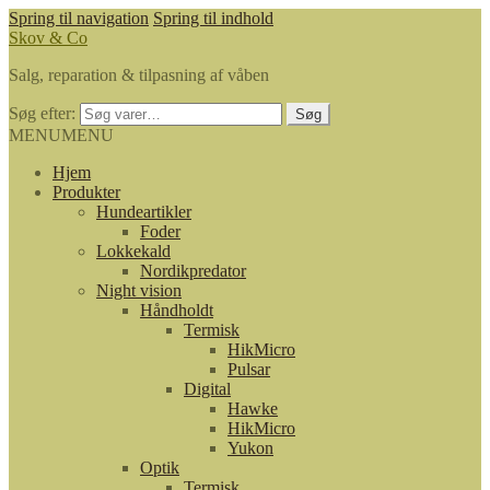
Spring til navigation
Spring til indhold
Skov & Co
Salg, reparation & tilpasning af våben
Søg efter:
Søg
MENU
MENU
Hjem
Produkter
Hundeartikler
Foder
Lokkekald
Nordikpredator
Night vision
Håndholdt
Termisk
HikMicro
Pulsar
Digital
Hawke
HikMicro
Yukon
Optik
Termisk