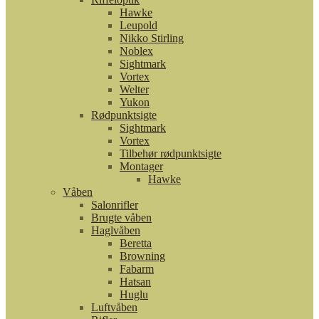
Hawke
Leupold
Nikko Stirling
Noblex
Sightmark
Vortex
Welter
Yukon
Rødpunktsigte
Sightmark
Vortex
Tilbehør rødpunktsigte
Montager
Hawke
Våben
Salonrifler
Brugte våben
Haglvåben
Beretta
Browning
Fabarm
Hatsan
Huglu
Luftvåben