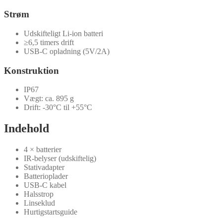
Strøm
Udskifteligt Li-ion batteri
≥6,5 timers drift
USB-C opladning (5V/2A)
Konstruktion
IP67
Vægt: ca. 895 g
Drift: -30°C til +55°C
Indehold
4 × batterier
IR-belyser (udskiftelig)
Stativadapter
Batterioplader
USB-C kabel
Halsstrop
Linseklud
Hurtigstartsguide