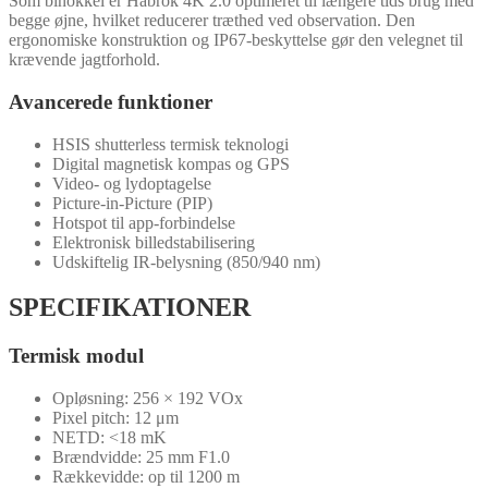
Som binokkel er Habrok 4K 2.0 optimeret til længere tids brug med
begge øjne, hvilket reducerer træthed ved observation. Den
ergonomiske konstruktion og IP67-beskyttelse gør den velegnet til
krævende jagtforhold.
Avancerede funktioner
HSIS shutterless termisk teknologi
Digital magnetisk kompas og GPS
Video- og lydoptagelse
Picture-in-Picture (PIP)
Hotspot til app-forbindelse
Elektronisk billedstabilisering
Udskiftelig IR-belysning (850/940 nm)
SPECIFIKATIONER
Termisk modul
Opløsning: 256 × 192 VOx
Pixel pitch: 12 μm
NETD: <18 mK
Brændvidde: 25 mm F1.0
Rækkevidde: op til 1200 m