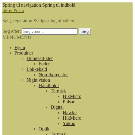
Spring til navigation
Spring til indhold
Skov & Co
Salg, reparation & tilpasning af våben
Søg efter:
Søg
MENU
MENU
Hjem
Produkter
Hundeartikler
Foder
Lokkekald
Nordikpredator
Night vision
Håndholdt
Termisk
HikMicro
Pulsar
Digital
Hawke
HikMicro
Yukon
Optik
Termisk