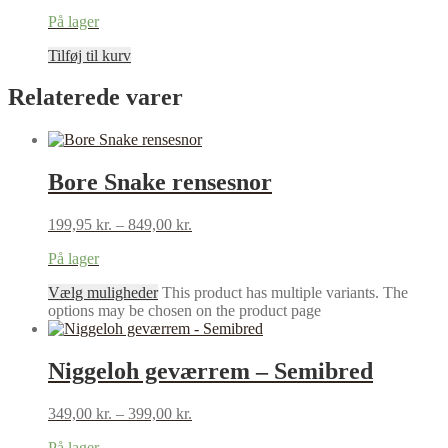
På lager
Tilføj til kurv
Relaterede varer
Bore Snake rensesnor
199,95
kr.
–
849,00
kr.
På lager
Vælg muligheder
This product has multiple variants. The
options may be chosen on the product page
Niggeloh geværrem – Semibred
349,00
kr.
–
399,00
kr.
På lager