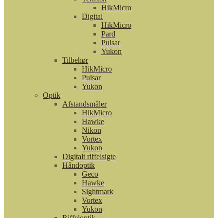
HikMicro
Digital
HikMicro
Pard
Pulsar
Yukon
Tilbehør
HikMicro
Pulsar
Yukon
Optik
Afstandsmåler
HikMicro
Hawke
Nikon
Vortex
Yukon
Digitalt riffelsigte
Håndoptik
Geco
Hawke
Sightmark
Vortex
Yukon
Riffeloptik