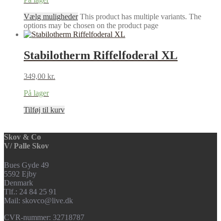
Vælg muligheder
This product has multiple variants. The
options may be chosen on the product page
Stabilotherm Riffelfoderal XL
349,00
kr.
På lager
Tilføj til kurv
Skov & Co
V/ Palle Skov
Bues Gyde 49
5592 Ejby
Denmark
Tlf.: 24 84 25 91
Mail: skovco@live.dk
CVR-nummer: 32718787