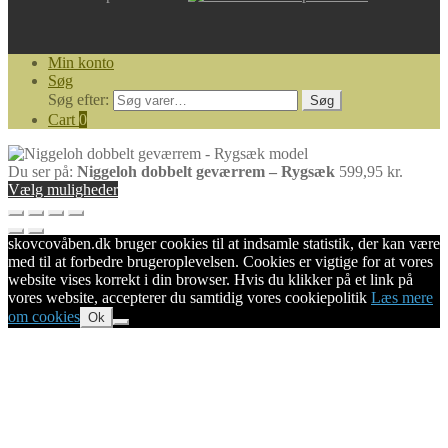
Min konto
Søg
Søg efter:
Søg
Cart
0
Du ser på:
Niggeloh dobbelt geværrem – Rygsæk
599,95
kr.
Vælg muligheder
skovcovåben.dk bruger cookies til at indsamle statistik, der kan være
med til at forbedre brugeroplevelsen. Cookies er vigtige for at vores
website vises korrekt i din browser. Hvis du klikker på et link på
vores website, accepterer du samtidig vores cookiepolitik
Læs mere
om cookies
Ok