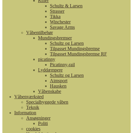
Rifler
Schultz & Larsen
Strasser
Tikka
Winchester
Savage Arms
Våbentilbehør
Mundingsbremser
Schultz og Larsen
Tilpasset Mundingsbremse
Tilpasset Mundingsbremse RF
picatinny
Picatinny-rail
Lyddæmpere
Schultz og Larsen
Aimsport
Hausken
Våbenskabe
Våbenværksted
Specialbyggede våben
Teknik
Information
Ansøgninger
Politi
cookies