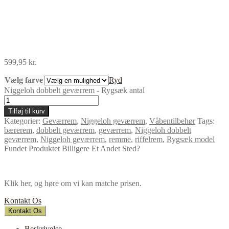
599,95
kr.
Vælg farve
Ryd
Niggeloh dobbelt geværrem - Rygsæk antal
Tilføj til kurv
Kategorier:
Geværrem
,
Niggeloh geværrem
,
Våbentilbehør
Tags:
bærerem
,
dobbelt geværrem
,
geværrem
,
Niggeloh dobbelt
geværrem
,
Niggeloh geværrem
,
remme
,
riffelrem
,
Rygsæk model
Fundet Produktet Billigere Et Andet Sted?
Klik her, og høre om vi kan matche prisen.
Kontakt Os
Kontakt Os
Beskrivelse