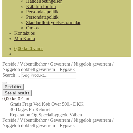
Handelsbetingelser
Køb trin for trin
Persondatapolitik
Persondatapolitik
Standardfortrydelsesformular
Om os
Kontakt os
Min Konto
0,00
kr.
0 varer
Forside
/
Våbentilbehør
/
Geværrem
/
Niggeloh geværrem
/
Niggeloh dobbelt geværrem – Rygsæk
Search ...
Produkter
See all results
0,00
kr.
0
Cart
Gratis Fragt Ved Køb Over 500,- DKK
30 Dages Fri Returret
Reparation Og Specialbyggede Våben
Forside
/
Våbentilbehør
/
Geværrem
/
Niggeloh geværrem
/
Niggeloh dobbelt geværrem – Rygsæk