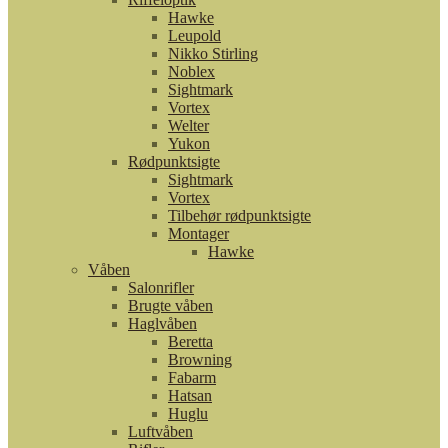
Hawke
Leupold
Nikko Stirling
Noblex
Sightmark
Vortex
Welter
Yukon
Rødpunktsigte
Sightmark
Vortex
Tilbehør rødpunktsigte
Montager
Hawke
Våben
Salonrifler
Brugte våben
Haglvåben
Beretta
Browning
Fabarm
Hatsan
Huglu
Luftvåben