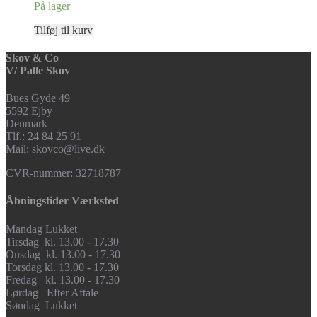
På lager
Tilføj til kurv
Skov & Co
V/ Palle Skov
Bues Gyde 49
5592 Ejby
Denmark
Tlf.: 24 84 25 91
Mail: skovco@live.dk
CVR-nummer: 32718787
Åbningstider Værksted
Mandag Lukket
Tirsdag kl. 13.00 - 17.30
Onsdag kl. 13.00 - 17.30
Torsdag kl. 13.00 - 17.30
Fredag kl. 13.00 - 17.30
Lørdag Efter Aftale
Søndag Lukket