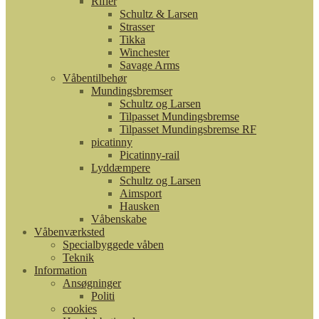
Rifler
Schultz & Larsen
Strasser
Tikka
Winchester
Savage Arms
Våbentilbehør
Mundingsbremser
Schultz og Larsen
Tilpasset Mundingsbremse
Tilpasset Mundingsbremse RF
picatinny
Picatinny-rail
Lyddæmpere
Schultz og Larsen
Aimsport
Hausken
Våbenskabe
Våbenværksted
Specialbyggede våben
Teknik
Information
Ansøgninger
Politi
cookies