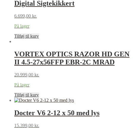
Digital Sigtekikkert
6.699,00
kr.
På lager
Tilføj til kurv
VORTEX OPTICS RAZOR HD GEN
II 4.5-27x56FFP EBR-2C MRAD
20.999,00
kr.
På lager
Tilføj til kurv
Docter V6 2-12 x 50 med lys
15.399,00
kr.