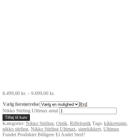
8.499,00
kr.
–
9.699,00
kr.
Vælg forstørrelse
Ryd
Nikko Stirling Ultimax antal
Tilføj til kurv
Kategorier:
Nikko Stirling
,
Optik
,
Riffeloptik
Tags:
kikkertsigte
,
nikko stirling
,
Nikko Stirling Ultimax
,
sigtekikkert
,
Ultimax
Fundet Produktet Billigere Et Andet Sted?