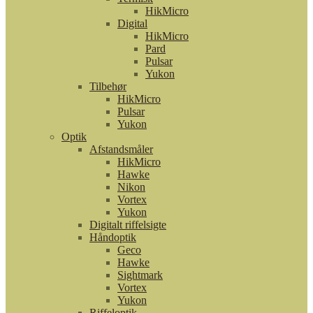
HikMicro
Digital
HikMicro
Pard
Pulsar
Yukon
Tilbehør
HikMicro
Pulsar
Yukon
Optik
Afstandsmåler
HikMicro
Hawke
Nikon
Vortex
Yukon
Digitalt riffelsigte
Håndoptik
Geco
Hawke
Sightmark
Vortex
Yukon
Riffeloptik