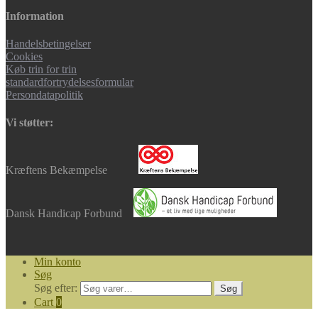
Information
Handelsbetingelser
Cookies
Køb trin for trin
standardfortrydelsesformular
Persondatapolitik
Vi støtter:
Kræftens Bekæmpelse
Dansk Handicap Forbund
Min konto
Søg
Søg efter:
Søg
Cart
0