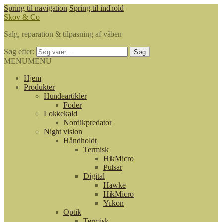
Spring til navigation
Spring til indhold
Skov & Co
Salg, reparation & tilpasning af våben
Søg efter:
Søg
MENU
MENU
Hjem
Produkter
Hundeartikler
Foder
Lokkekald
Nordikpredator
Night vision
Håndholdt
Termisk
HikMicro
Pulsar
Digital
Hawke
HikMicro
Yukon
Optik
Termisk