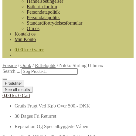
Handelsbetingelser
Køb trin for trin
Persondatapolitik
Persondatapolitik
Standardfortrydelsesformular
Om os
Kontakt os
Min Konto
0,00
kr.
0 varer
Forside
/
Optik
/
Riffeloptik
/
Nikko Stirling Ultimax
Search ...
Produkter
See all results
0,00
kr.
0
Cart
Gratis Fragt Ved Køb Over 500,- DKK
30 Dages Fri Returret
Reparation Og Specialbyggede Våben