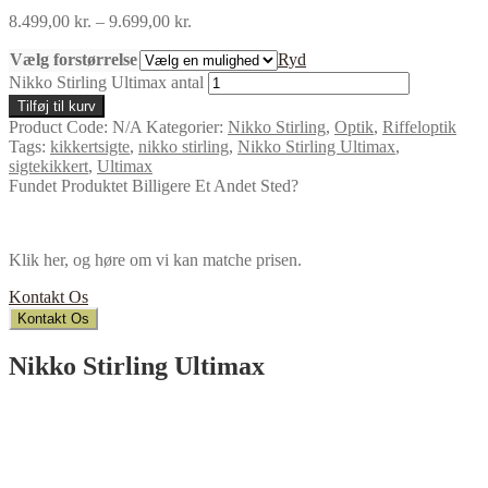
8.499,00
kr.
–
9.699,00
kr.
Vælg forstørrelse
Ryd
Nikko Stirling Ultimax antal
Tilføj til kurv
Product Code:
N/A
Kategorier:
Nikko Stirling
,
Optik
,
Riffeloptik
Tags:
kikkertsigte
,
nikko stirling
,
Nikko Stirling Ultimax
,
sigtekikkert
,
Ultimax
Fundet Produktet Billigere Et Andet Sted?
Klik her, og høre om vi kan matche prisen.
Kontakt Os
Kontakt Os
Nikko Stirling Ultimax