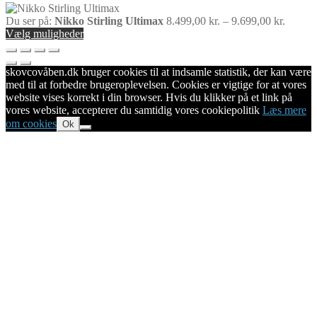
Du ser på:
Nikko Stirling Ultimax
8.499,00
kr.
–
9.699,00
kr.
Vælg muligheder
skovcovåben.dk bruger cookies til at indsamle statistik, der kan være
med til at forbedre brugeroplevelsen. Cookies er vigtige for at vores
website vises korrekt i din browser. Hvis du klikker på et link på
vores website, accepterer du samtidig vores cookiepolitik
Læs mere
om cookies
Ok