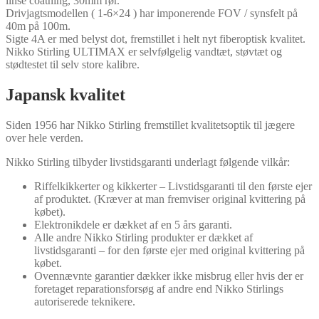
linse coatning, 30mm rør.
Drivjagtsmodellen ( 1-6×24 ) har imponerende FOV / synsfelt på
40m på 100m.
Sigte 4A er med belyst dot, fremstillet i helt nyt fiberoptisk kvalitet.
Nikko Stirling ULTIMAX er selvfølgelig vandtæt, støvtæt og
stødtestet til selv store kalibre.
Japansk kvalitet
Siden 1956 har Nikko Stirling fremstillet kvalitetsoptik til jægere
over hele verden.
Nikko Stirling tilbyder livstidsgaranti underlagt følgende vilkår:
Riffelkikkerter og kikkerter – Livstidsgaranti til den første ejer
af produktet. (Kræver at man fremviser original kvittering på
købet).
Elektronikdele er dækket af en 5 års garanti.
Alle andre Nikko Stirling produkter er dækket af
livstidsgaranti – for den første ejer med original kvittering på
købet.
Ovennævnte garantier dækker ikke misbrug eller hvis der er
foretaget reparationsforsøg af andre end Nikko Stirlings
autoriserede teknikere.