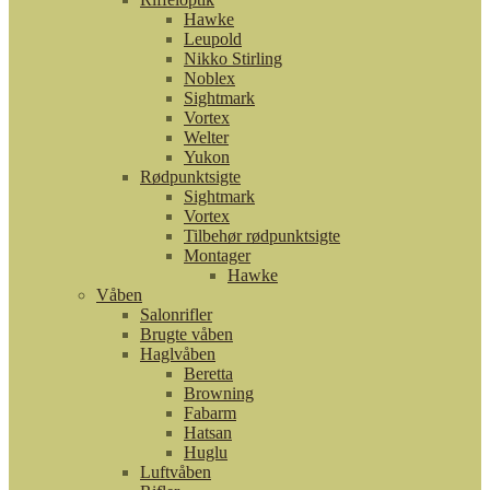
Hawke
Leupold
Nikko Stirling
Noblex
Sightmark
Vortex
Welter
Yukon
Rødpunktsigte
Sightmark
Vortex
Tilbehør rødpunktsigte
Montager
Hawke
Våben
Salonrifler
Brugte våben
Haglvåben
Beretta
Browning
Fabarm
Hatsan
Huglu
Luftvåben