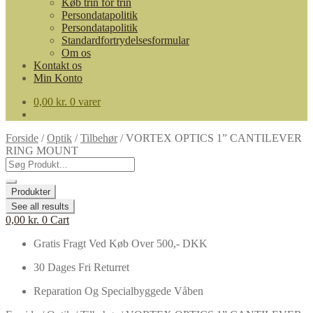
Køb trin for trin
Persondatapolitik
Persondatapolitik
Standardfortrydelsesformular
Om os
Kontakt os
Min Konto
0,00
kr.
0 varer
Forside
/
Optik
/
Tilbehør
/
VORTEX OPTICS 1” CANTILEVER
RING MOUNT
Search
...
Produkter
See all results
0,00
kr.
0
Cart
Gratis Fragt Ved Køb Over 500,- DKK
30 Dages Fri Returret
Reparation Og Specialbyggede Våben