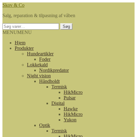
Spring
Spring
Skov & Co
til
til
Salg, reparation & tilpasning af våben
navigation
indhold
Søg
Søg
efter:
MENU
MENU
Hjem
Produkter
Hundeartikler
Foder
Lokkekald
Nordikpredator
Night vision
Håndholdt
Termisk
HikMicro
Pulsar
Digital
Hawke
HikMicro
Yukon
Optik
Termisk
HikMicro