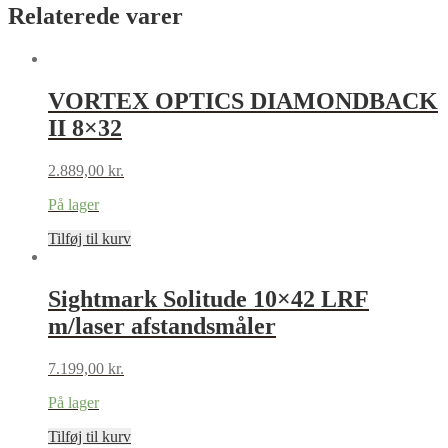
Relaterede varer
VORTEX OPTICS DIAMONDBACK
II 8×32
2.889,00
kr.
På lager
Tilføj til kurv
Sightmark Solitude 10×42 LRF
m/laser afstandsmåler
7.199,00
kr.
På lager
Tilføj til kurv