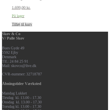
1.699,00
kr.
På lager
Tilføj til kurv
Skov & Co
V/ Palle Skov
Bues Gyde 49
5592 Ejby
Denmark
Tlf.: 24 84 25 91
Mail: skovco@live.dk
CVR-nummer: 32718787
Åbningstider Værksted
Mandag Lukket
Tirsdag kl. 13.00 - 17.30
Onsdag kl. 13.00 - 17.30
Torsdag kl. 13.00 - 17.30