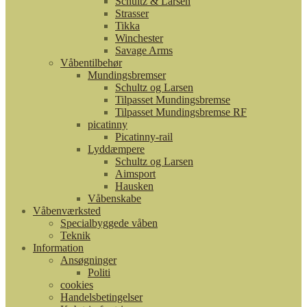
Schultz & Larsen
Strasser
Tikka
Winchester
Savage Arms
Våbentilbehør
Mundingsbremser
Schultz og Larsen
Tilpasset Mundingsbremse
Tilpasset Mundingsbremse RF
picatinny
Picatinny-rail
Lyddæmpere
Schultz og Larsen
Aimsport
Hausken
Våbenskabe
Våbenværksted
Specialbyggede våben
Teknik
Information
Ansøgninger
Politi
cookies
Handelsbetingelser