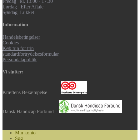
Fredag kl. 13.00 - 17.30
Lørdag Efter Aftale
Søndag Lukket
Information
Handelsbetingelser
Cookies
Køb trin for trin
standardfortrydelsesformular
Persondatapolitik
Vi støtter:
Kræftens Bekæmpelse
Dansk Handicap Forbund
Min konto
Søg