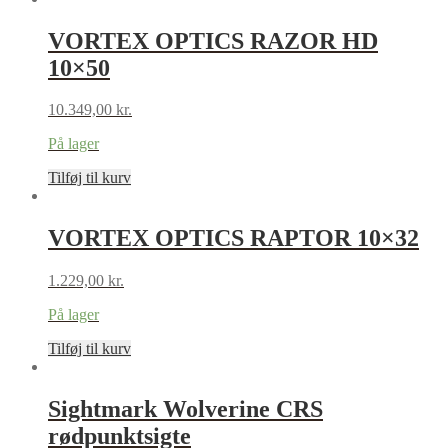
VORTEX OPTICS RAZOR HD
10×50
10.349,00
kr.
På lager
Tilføj til kurv
VORTEX OPTICS RAPTOR 10×32
1.229,00
kr.
På lager
Tilføj til kurv
Sightmark Wolverine CRS
rødpunktsigte