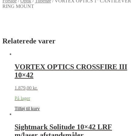
Forside
/
Optik
/
Tilbehør
/
VORTEX OPTICS 1” CANTILEVER
RING MOUNT
Relaterede varer
VORTEX OPTICS CROSSFIRE III
10×42
1.879,00
kr.
På lager
Tilføj til kurv
Sightmark Solitude 10×42 LRF
m/laser afstandsmåler