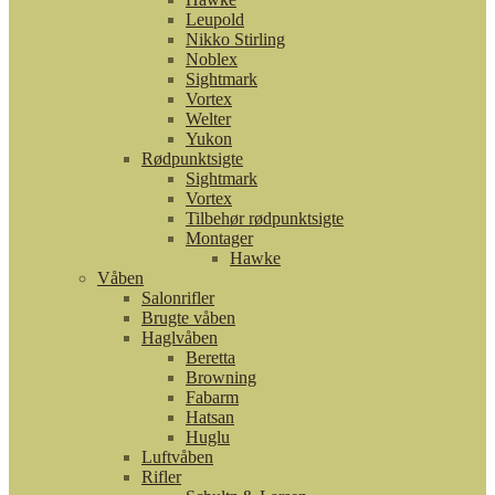
Leupold
Nikko Stirling
Noblex
Sightmark
Vortex
Welter
Yukon
Rødpunktsigte
Sightmark
Vortex
Tilbehør rødpunktsigte
Montager
Hawke
Våben
Salonrifler
Brugte våben
Haglvåben
Beretta
Browning
Fabarm
Hatsan
Huglu
Luftvåben
Rifler