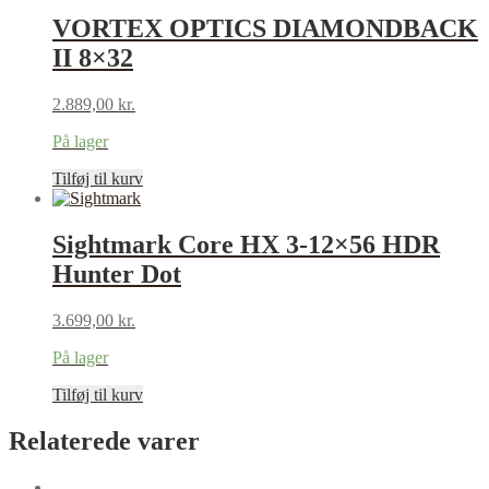
VORTEX OPTICS DIAMONDBACK
II 8×32
2.889,00
kr.
På lager
Tilføj til kurv
Sightmark Core HX 3-12×56 HDR
Hunter Dot
3.699,00
kr.
På lager
Tilføj til kurv
Relaterede varer