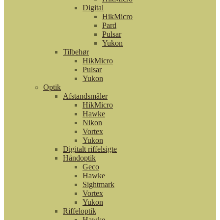
Digital
HikMicro
Pard
Pulsar
Yukon
Tilbehør
HikMicro
Pulsar
Yukon
Optik
Afstandsmåler
HikMicro
Hawke
Nikon
Vortex
Yukon
Digitalt riffelsigte
Håndoptik
Geco
Hawke
Sightmark
Vortex
Yukon
Riffeloptik
Hawke