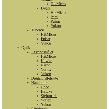
HikMicro
Digital
HikMicro
Pard
Pulsar
Yukon
Tilbehør
HikMicro
Pulsar
Yukon
Optik
Afstandsmåler
HikMicro
Hawke
Nikon
Vortex
Yukon
Digitalt riffelsigte
Håndoptik
Geco
Hawke
Sightmark
Vortex
Yukon
Riffeloptik