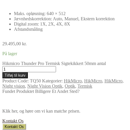
Maks. opløsning: 640 × 512
Jævnhedskorrektion: Auto, Manuel, Ekstern korrektion
Digital zoom: 1X, 2X, 4X, 8X
Afstandsmåling
29.495,00
kr.
På lager
Hikmicro Thunder Pro Termisk Sigtekikkert 50mm antal
Tilføj til kurv
Product Code:
TQ50
Kategorier:
HikMicro
,
HikMicro
,
HikMicro
,
Night vision
,
Night Vision Optik
,
Optik
,
Termisk
Fundet Produktet Billigere Et Andet Sted?
Klik her, og høre om vi kan matche prisen.
Kontakt Os
Kontakt Os