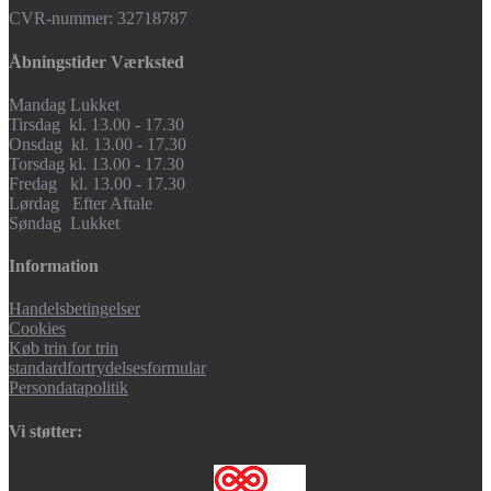
CVR-nummer: 32718787
Åbningstider Værksted
Mandag Lukket
Tirsdag kl. 13.00 - 17.30
Onsdag kl. 13.00 - 17.30
Torsdag kl. 13.00 - 17.30
Fredag kl. 13.00 - 17.30
Lørdag Efter Aftale
Søndag Lukket
Information
Handelsbetingelser
Cookies
Køb trin for trin
standardfortrydelsesformular
Persondatapolitik
Vi støtter: