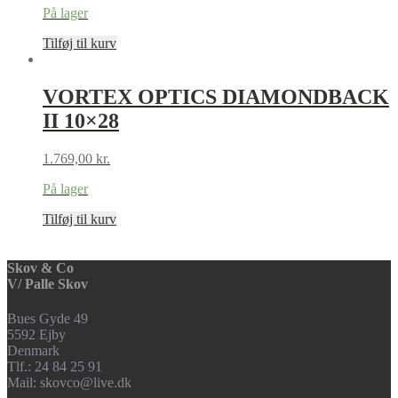
På lager
Tilføj til kurv
VORTEX OPTICS DIAMONDBACK
II 10×28
1.769,00
kr.
På lager
Tilføj til kurv
Skov & Co
V/ Palle Skov
Bues Gyde 49
5592 Ejby
Denmark
Tlf.: 24 84 25 91
Mail: skovco@live.dk