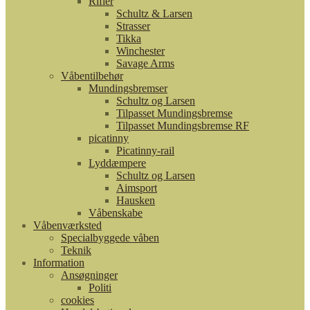
Rifler
Schultz & Larsen
Strasser
Tikka
Winchester
Savage Arms
Våbentilbehør
Mundingsbremser
Schultz og Larsen
Tilpasset Mundingsbremse
Tilpasset Mundingsbremse RF
picatinny
Picatinny-rail
Lyddæmpere
Schultz og Larsen
Aimsport
Hausken
Våbenskabe
Våbenværksted
Specialbyggede våben
Teknik
Information
Ansøgninger
Politi
cookies