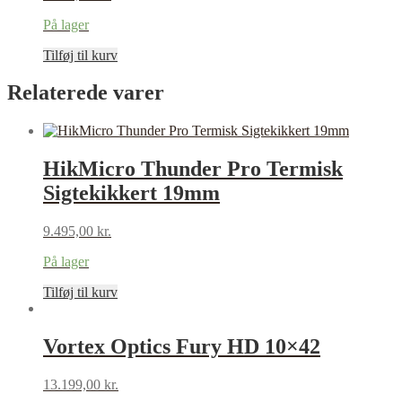
På lager
Tilføj til kurv
Relaterede varer
HikMicro Thunder Pro Termisk
Sigtekikkert 19mm
9.495,00
kr.
På lager
Tilføj til kurv
Vortex Optics Fury HD 10×42
13.199,00
kr.