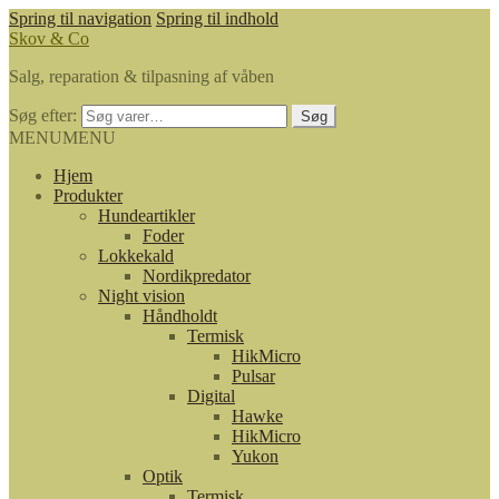
Spring til navigation
Spring til indhold
Skov & Co
Salg, reparation & tilpasning af våben
Søg efter:
Søg
MENU
MENU
Hjem
Produkter
Hundeartikler
Foder
Lokkekald
Nordikpredator
Night vision
Håndholdt
Termisk
HikMicro
Pulsar
Digital
Hawke
HikMicro
Yukon
Optik
Termisk