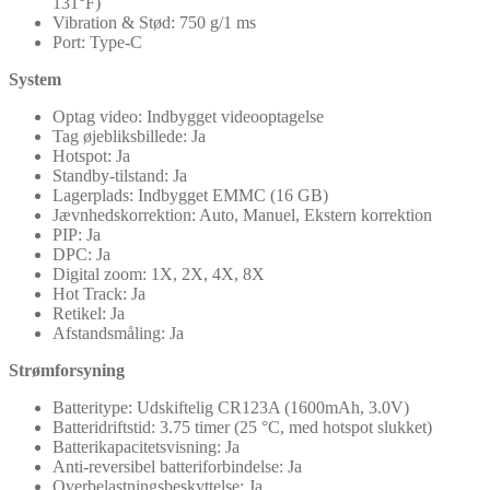
131°F)
Vibration & Stød: 750 g/1 ms
Port: Type-C
System
Optag video: Indbygget videooptagelse
Tag øjebliksbillede: Ja
Hotspot: Ja
Standby-tilstand: Ja
Lagerplads: Indbygget EMMC (16 GB)
Jævnhedskorrektion: Auto, Manuel, Ekstern korrektion
PIP: Ja
DPC: Ja
Digital zoom: 1X, 2X, 4X, 8X
Hot Track: Ja
Retikel: Ja
Afstandsmåling: Ja
Strømforsyning
Batteritype: Udskiftelig CR123A (1600mAh, 3.0V)
Batteridriftstid: 3.75 timer (25 °C, med hotspot slukket)
Batterikapacitetsvisning: Ja
Anti-reversibel batteriforbindelse: Ja
Overbelastningsbeskyttelse: Ja