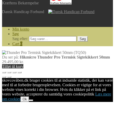
Kræftens Bekæmpelse
Dansk Handicap Forbund
Min konto
Søg
Søg efter:
Søg
Cart
0
Du ser på:
Hikmicro Thunder Pro Termisk Sigtekikkert 50mm
29.495,00
kr.
Tilføj til kurv
skovcovåben.dk bruger cookies til at indsamle statistik, der kan være
med til at forbedre brugeroplevelsen. Cookies er vigtige for at vores
website vises korrekt i din browser. Hvis du klikker på et link på
vores website, accepterer du samtidig vores cookiepolitik
Læs mere
om cookies
Ok