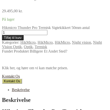
29.495,00
kr.
På lager
Hikmicro Thunder Pro Termisk Sigtekikkert 50mm antal
Tilføj til kurv
Kategorier:
HikMicro
,
HikMicro
,
HikMicro
,
Night vision
,
Night
Vision Optik
,
Optik
,
Termisk
Fundet Produktet Billigere Et Andet Sted?
Klik her, og høre om vi kan matche prisen.
Kontakt Os
Kontakt Os
Beskrivelse
Beskrivelse