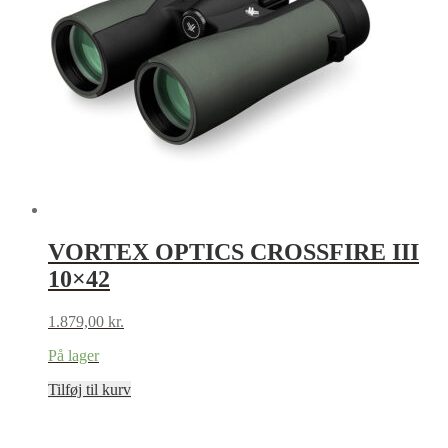
VORTEX OPTICS CROSSFIRE III
10×42
1.879,00
kr.
På lager
Tilføj til kurv