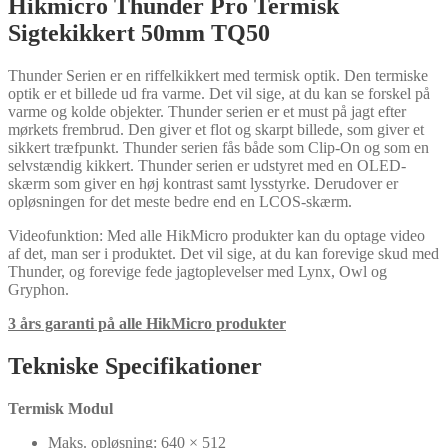
Hikmicro Thunder Pro Termisk
Sigtekikkert 50mm TQ50
Thunder Serien er en riffelkikkert med termisk optik. Den termiske
optik er et billede ud fra varme. Det vil sige, at du kan se forskel på
varme og kolde objekter. Thunder serien er et must på jagt efter
mørkets frembrud. Den giver et flot og skarpt billede, som giver et
sikkert træfpunkt. Thunder serien fås både som Clip-On og som en
selvstændig kikkert. Thunder serien er udstyret med en OLED-
skærm som giver en høj kontrast samt lysstyrke. Derudover er
opløsningen for det meste bedre end en LCOS-skærm.
Videofunktion: Med alle HikMicro produkter kan du optage video
af det, man ser i produktet. Det vil sige, at du kan forevige skud med
Thunder, og forevige fede jagtoplevelser med Lynx, Owl og
Gryphon.
3 års garanti på alle HikMicro produkter
Tekniske Specifikationer
Termisk Modul
Maks. opløsning: 640 × 512