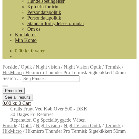
Handelsbetingelser
Køb trin for trin
Persondatapolitik
Persondatapolitik
Standardfortrydelsesformular
Om os
Kontakt os
Min Konto
0,00
kr.
0 varer
Forside
/
Optik
/
Night vision
/
Night Vision Optik
/
Termisk
/
HikMicro
/
Hikmicro Thunder Pro Termisk Sigtekikkert 50mm
Search ...
Produkter
See all results
0,00
kr.
0
Cart
Gratis Fragt Ved Køb Over 500,- DKK
30 Dages Fri Returret
Reparation Og Specialbyggede Våben
Forside
/
Optik
/
Night vision
/
Night Vision Optik
/
Termisk
/
HikMicro
/
Hikmicro Thunder Pro Termisk Sigtekikkert 50mm