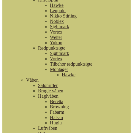
Hawke
Leupold
Nikko Stirling
Noblex
Sightmark
Vortex
Welter
Yukon
Rødpunktsigte
Sightmark
Vortex
Tilbehør rødpunktsigte
Montager
Hawke
Våben
Salonrifler
Brugte våben
Haglvåben
Beretta
Browning
Fabarm
Hatsan
Huglu
Luftvåben