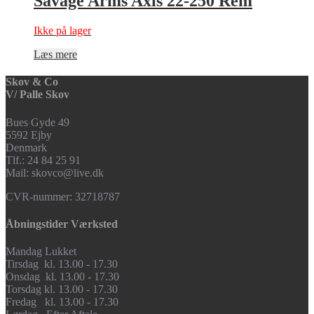
Savage Arms Axis 22-250 Rem
Ikke på lager
Læs mere
Skov & Co
V/ Palle Skov
Bues Gyde 49
5592 Ejby
Denmark
Tlf.: 24 84 25 91
Mail: skovco@live.dk
CVR-nummer: 32718787
Åbningstider Værksted
Mandag Lukket
Tirsdag kl. 13.00 - 17.30
Onsdag kl. 13.00 - 17.30
Torsdag kl. 13.00 - 17.30
Fredag kl. 13.00 - 17.30