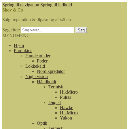
Spring til navigation
Spring til indhold
Skov & Co
Salg, reparation & tilpasning af våben
Søg efter:
Søg
MENU
MENU
Hjem
Produkter
Hundeartikler
Foder
Lokkekald
Nordikpredator
Night vision
Håndholdt
Termisk
HikMicro
Pulsar
Digital
Hawke
HikMicro
Yukon
Optik
Termisk