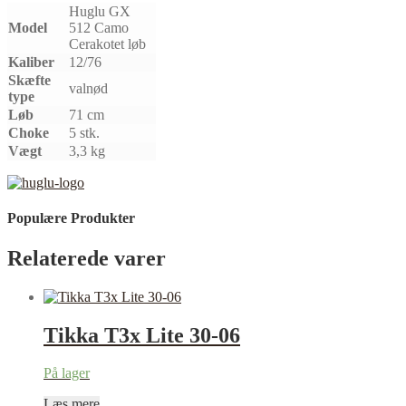
Huglu GX
Model
512 Camo
Cerakotet løb
Kaliber
12/76
Skæfte
valnød
type
Løb
71 cm
Choke
5 stk.
Vægt
3,3 kg
Populære Produkter
Relaterede varer
Tikka T3x Lite 30-06
På lager
Læs mere