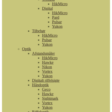
HikMicro
Digital
HikMicro
Pard
Pulsar
Yukon
Tilbehør
HikMicro
Pulsar
Yukon
Optik
Afstandsmåler
HikMicro
Hawke
Nikon
Vortex
Yukon
Digitalt riffelsigte
Håndoptik
Geco
Hawke
Sightmark
Vortex
Yukon
Riffeloptik