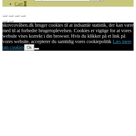
Cart
0
skovcovåben.dk bruger cookies til at indsamle statistik, der kan være
med til at forbedre brugeroplevelsen. Cookies er vigtige for at vores
website vises korrekt i din browser. Hvis du klikker på et link på
vores website, accepterer du samtidig vores cookiepolitik
Læs mere
om cookies
Ok