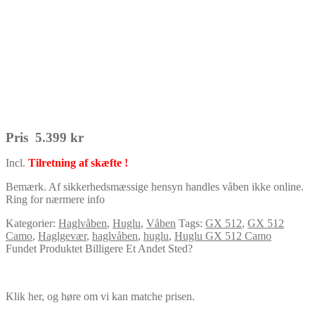
Pris 5.399 kr
Incl.
Tilretning af skæfte !
Bemærk. Af sikkerhedsmæssige hensyn handles våben ikke online.
Ring for nærmere info
Kategorier:
Haglvåben
,
Huglu
,
Våben
Tags:
GX 512
,
GX 512
Camo
,
Haglgevær
,
haglvåben
,
huglu
,
Huglu GX 512 Camo
Fundet Produktet Billigere Et Andet Sted?
Klik her, og høre om vi kan matche prisen.