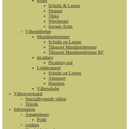
Rifler
Schultz & Larsen
Strasser
Tikka
Winchester
Savage Arms
Våbentilbehør
Mundingsbremser
Schultz og Larsen
Tilpasset Mundingsbremse
Tilpasset Mundingsbremse RF
picatinny
Picatinny-rail
Lyddæmpere
Schultz og Larsen
Aimsport
Hausken
Våbenskabe
Våbenværksted
Specialbyggede våben
Teknik
Information
Ansøgninger
Politi
cookies