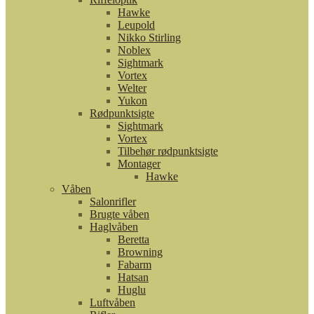
Hawke
Leupold
Nikko Stirling
Noblex
Sightmark
Vortex
Welter
Yukon
Rødpunktsigte
Sightmark
Vortex
Tilbehør rødpunktsigte
Montager
Hawke
Våben
Salonrifler
Brugte våben
Haglvåben
Beretta
Browning
Fabarm
Hatsan
Huglu
Luftvåben