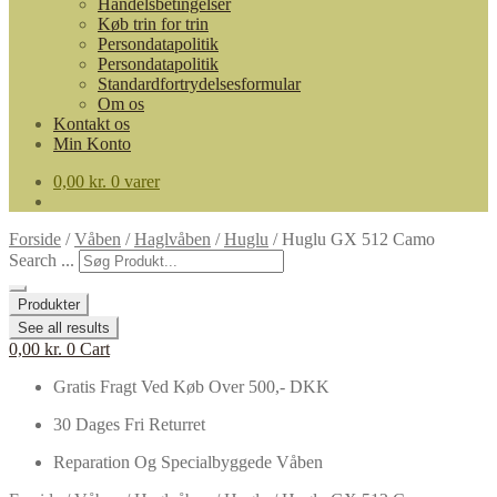
Handelsbetingelser
Køb trin for trin
Persondatapolitik
Persondatapolitik
Standardfortrydelsesformular
Om os
Kontakt os
Min Konto
0,00
kr.
0 varer
Forside
/
Våben
/
Haglvåben
/
Huglu
/
Huglu GX 512 Camo
Search ...
Produkter
See all results
0,00
kr.
0
Cart
Gratis Fragt Ved Køb Over 500,- DKK
30 Dages Fri Returret
Reparation Og Specialbyggede Våben