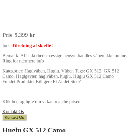
Pris 5.399 kr
Incl.
Tilretning af skæfte !
Bemærk. Af sikkerhedsmæssige hensyn handles våben ikke online.
Ring for nærmere info
Kategorier:
Haglvåben
,
Huglu
,
Våben
Tags:
GX 512
,
GX 512
Camo
,
Haglgevær
,
haglvåben
,
huglu
,
Huglu GX 512 Camo
Fundet Produktet Billigere Et Andet Sted?
Klik her, og høre om vi kan matche prisen.
Kontakt Os
Kontakt Os
Huglu GX 512 Camo