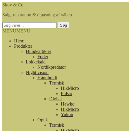
Spring
Spring
Skov & Co
til
til
Salg, reparation & tilpasning af våben
navigation
indhold
Søg
Søg
efter:
MENU
MENU
Hjem
Produkter
Hundeartikler
Foder
Lokkekald
Nordikpredator
Night vision
Håndholdt
Termisk
HikMicro
Pulsar
Digital
Hawke
HikMicro
Yukon
Optik
Termisk
HikMicro