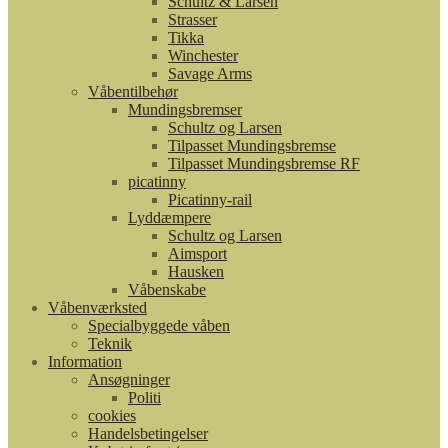
Schultz & Larsen
Strasser
Tikka
Winchester
Savage Arms
Våbentilbehør
Mundingsbremser
Schultz og Larsen
Tilpasset Mundingsbremse
Tilpasset Mundingsbremse RF
picatinny
Picatinny-rail
Lyddæmpere
Schultz og Larsen
Aimsport
Hausken
Våbenskabe
Våbenværksted
Specialbyggede våben
Teknik
Information
Ansøgninger
Politi
cookies
Handelsbetingelser