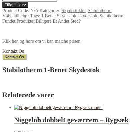
1-
Tilføj til kurv
Benet
Product Code:
N/A
Kategorier:
Skydestokke
,
Stabilotherm
,
Skydestok
Våbentilbehør
Tags:
1 Benet Skydestok
,
skydestok
,
Stabilotherm
antal
Fundet Produktet Billigere Et Andet Sted?
Klik her, og høre om vi kan matche prisen.
Kontakt Os
Kontakt Os
Stabilotherm 1-Benet Skydestok
Relaterede varer
Niggeloh dobbelt geværrem – Rygsæk