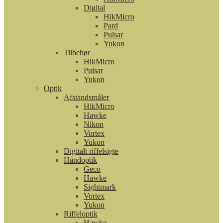
Digital
HikMicro
Pard
Pulsar
Yukon
Tilbehør
HikMicro
Pulsar
Yukon
Optik
Afstandsmåler
HikMicro
Hawke
Nikon
Vortex
Yukon
Digitalt riffelsigte
Håndoptik
Geco
Hawke
Sightmark
Vortex
Yukon
Riffeloptik
Hawke