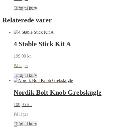
on
299,00 kr..
199,00 kr..
the
Tilføj til kurv
product
page
Relaterede varer
4 Stable Stick Kit A
199,00
kr.
På lager
Tilføj til kurv
Nordik Bolt Knob Grebskugle
109,95
kr.
På lager
Tilføj til kurv