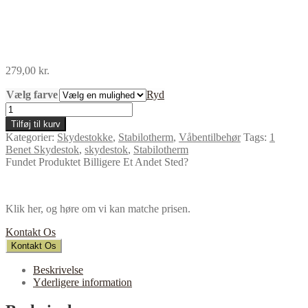
279,00
kr.
Vælg farve
Ryd
Stabilotherm
1-
Tilføj til kurv
Benet
Kategorier:
Skydestokke
,
Stabilotherm
,
Våbentilbehør
Tags:
1
Skydestok
Benet Skydestok
,
skydestok
,
Stabilotherm
antal
Fundet Produktet Billigere Et Andet Sted?
Klik her, og høre om vi kan matche prisen.
Kontakt Os
Kontakt Os
Beskrivelse
Yderligere information