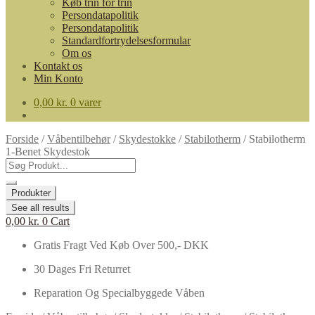
Køb trin for trin
Persondatapolitik
Persondatapolitik
Standardfortrydelsesformular
Om os
Kontakt os
Min Konto
0,00
kr.
0 varer
Forside
/
Våbentilbehør
/
Skydestokke
/
Stabilotherm
/
Stabilotherm
1-Benet Skydestok
Search
...
Produkter
See all results
0,00
kr.
0
Cart
Gratis Fragt Ved Køb Over 500,- DKK
30 Dages Fri Returret
Reparation Og Specialbyggede Våben