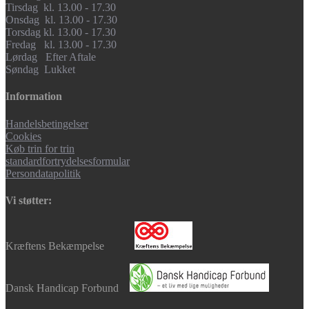
Tirsdag kl. 13.00 - 17.30
Onsdag kl. 13.00 - 17.30
Torsdag kl. 13.00 - 17.30
Fredag kl. 13.00 - 17.30
Lørdag Efter Aftale
Søndag Lukket
Information
Handelsbetingelser
Cookies
Køb trin for trin
standardfortrydelsesformular
Persondatapolitik
Vi støtter:
Kræftens Bekæmpelse
Dansk Handicap Forbund