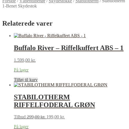
Forside
/
Våbentilbehør
/
Skydestokke
/
Stabilotherm
/
Stabilotherm
1-Benet Skydestok
Relaterede varer
Buffalo River – Riffelkuffert ABS – 1
1.599,00
kr.
På lager
Tilføj til kurv
STABILOTHERM
RIFFELFODERAL GRØN
Original
Current
Tilbud
299,00
kr.
199,00
kr.
price
price
På lager
was:
is: