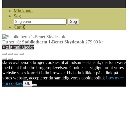
Min konto
Søg
Søg
Søg
efter:
Cart
0
Du ser på:
Stabilotherm 1-Benet Skydestok
279,00
kr.
Vælg muligheder
skovcovåben.dk bruger cookies til at indsamle statistik, der kan være
med til at forbedre brugeroplevelsen. Cookies er vigtige for at vores
website vises korrekt i din browser. Hvis du klikker på et link på
vores website, accepterer du samtidig vores cookiepolitik
Læs mere
om cookies
Ok