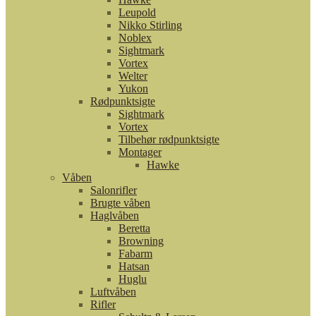
Leupold
Nikko Stirling
Noblex
Sightmark
Vortex
Welter
Yukon
Rødpunktsigte
Sightmark
Vortex
Tilbehør rødpunktsigte
Montager
Hawke
Våben
Salonrifler
Brugte våben
Haglvåben
Beretta
Browning
Fabarm
Hatsan
Huglu
Luftvåben
Rifler