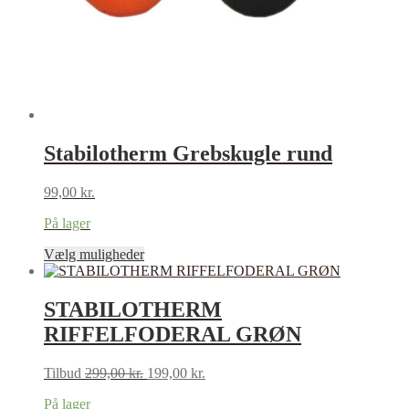
Stabilotherm Grebskugle rund
99,00
kr.
På lager
This
Vælg muligheder
product
has
multiple
STABILOTHERM
variants.
RIFFELFODERAL GRØN
The
options
may
Original
Current
Tilbud
299,00
kr.
199,00
kr.
be
price
price
chosen
På lager
was:
is: