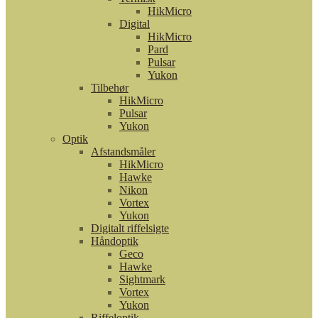
HikMicro
Digital
HikMicro
Pard
Pulsar
Yukon
Tilbehør
HikMicro
Pulsar
Yukon
Optik
Afstandsmåler
HikMicro
Hawke
Nikon
Vortex
Yukon
Digitalt riffelsigte
Håndoptik
Geco
Hawke
Sightmark
Vortex
Yukon
Riffeloptik