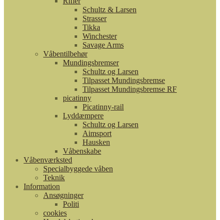
Rifler
Schultz & Larsen
Strasser
Tikka
Winchester
Savage Arms
Våbentilbehør
Mundingsbremser
Schultz og Larsen
Tilpasset Mundingsbremse
Tilpasset Mundingsbremse RF
picatinny
Picatinny-rail
Lyddæmpere
Schultz og Larsen
Aimsport
Hausken
Våbenskabe
Våbenværksted
Specialbyggede våben
Teknik
Information
Ansøgninger
Politi
cookies