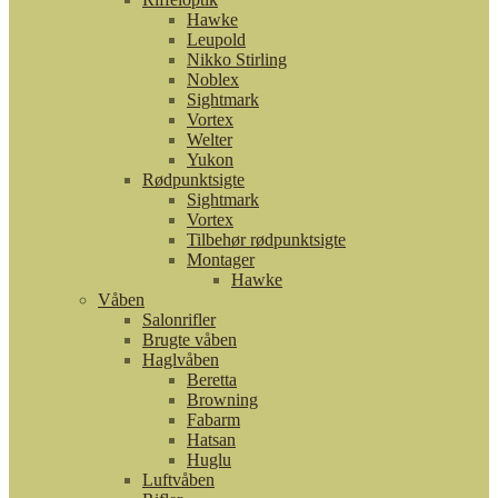
Hawke
Leupold
Nikko Stirling
Noblex
Sightmark
Vortex
Welter
Yukon
Rødpunktsigte
Sightmark
Vortex
Tilbehør rødpunktsigte
Montager
Hawke
Våben
Salonrifler
Brugte våben
Haglvåben
Beretta
Browning
Fabarm
Hatsan
Huglu
Luftvåben