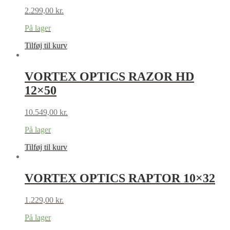
2.299,00
kr.
På lager
Tilføj til kurv
VORTEX OPTICS RAZOR HD
12×50
10.549,00
kr.
På lager
Tilføj til kurv
VORTEX OPTICS RAPTOR 10×32
1.229,00
kr.
På lager