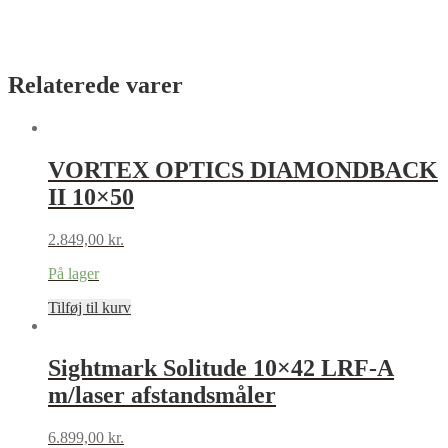
Relaterede varer
VORTEX OPTICS DIAMONDBACK
II 10×50
2.849,00
kr.
På lager
Tilføj til kurv
Sightmark Solitude 10×42 LRF-A
m/laser afstandsmåler
6.899,00
kr.