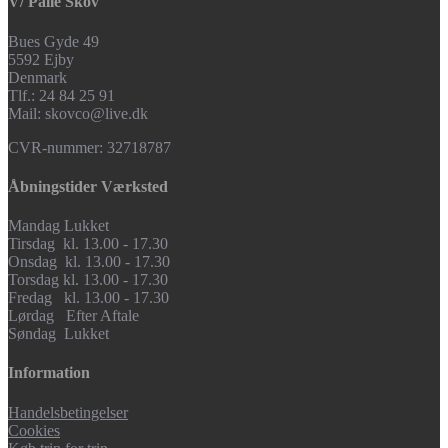
V/ Palle Skov
Bues Gyde 49
5592 Ejby
Denmark
Tlf.: 24 84 25 91
Mail: skovco@live.dk
CVR-nummer: 32718787
Åbningstider Værksted
Mandag Lukket
Tirsdag kl. 13.00 - 17.30
Onsdag kl. 13.00 - 17.30
Torsdag kl. 13.00 - 17.30
Fredag kl. 13.00 - 17.30
Lørdag Efter Aftale
Søndag Lukket
Information
Handelsbetingelser
Cookies