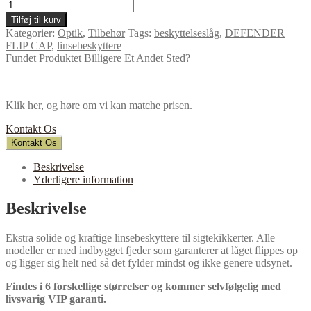
Tilføj til kurv
Kategorier:
Optik
,
Tilbehør
Tags:
beskyttelseslåg
,
DEFENDER
FLIP CAP
,
linsebeskyttere
Fundet Produktet Billigere Et Andet Sted?
Klik her, og høre om vi kan matche prisen.
Kontakt Os
Kontakt Os
Beskrivelse
Yderligere information
Beskrivelse
Ekstra solide og kraftige linsebeskyttere til sigtekikkerter. Alle
modeller er med indbygget fjeder som garanterer at låget flippes op
og ligger sig helt ned så det fylder mindst og ikke genere udsynet.
Findes i 6 forskellige størrelser og kommer selvfølgelig med
livsvarig VIP garanti.