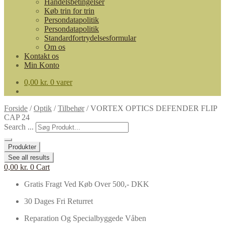
Handelsbetingelser
Køb trin for trin
Persondatapolitik
Persondatapolitik
Standardfortrydelsesformular
Om os
Kontakt os
Min Konto
0,00
kr.
0 varer
Forside
/
Optik
/
Tilbehør
/
VORTEX OPTICS DEFENDER FLIP
CAP 24
Search ...
Produkter
See all results
0,00
kr.
0
Cart
Gratis Fragt Ved Køb Over 500,- DKK
30 Dages Fri Returret
Reparation Og Specialbyggede Våben