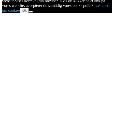
website vises korrekt i din browser. Hvis du klikker på et link på
vores website, accepterer du samtidig vores cookiepolitik
Læs mere
om cookies
Ok