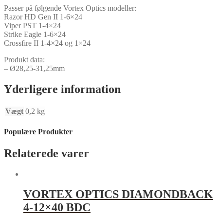
Passer på følgende Vortex Optics modeller:
Razor HD Gen II 1-6×24
Viper PST 1-4×24
Strike Eagle 1-6×24
Crossfire II 1-4×24 og 1×24
Produkt data:
– Ø28,25-31,25mm
Yderligere information
Vægt
0,2 kg
Populære Produkter
Relaterede varer
VORTEX OPTICS DIAMONDBACK
4-12×40 BDC