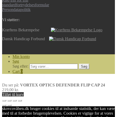
Køb trin for trin
standardfortrydelsesformular
Persondatapolitik
Vi støtter:
Kræftens Bekæmpelse
Dansk Handicap Forbund
Min konto
Søg
Søg efter:
Søg
Cart
0
Du ser på:
VORTEX OPTICS DEFENDER FLIP CAP 24
219,00
kr.
Tilføj til kurv
skovcovåben.dk bruger cookies til at indsamle statistik, der kan være
med til at forbedre brugeroplevelsen. Cookies er vigtige for at vores