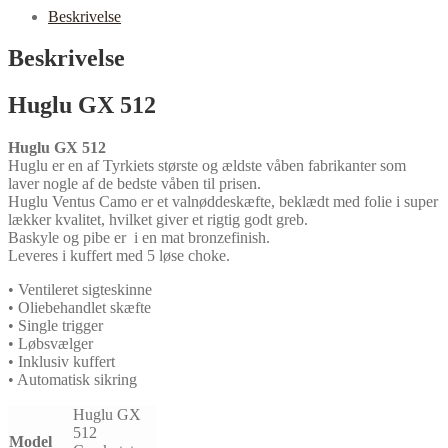
Beskrivelse
Beskrivelse
Huglu GX 512
Huglu GX 512
Huglu er en af Tyrkiets største og ældste våben fabrikanter som
laver nogle af de bedste våben til prisen.
Huglu Ventus Camo er et valnøddeskæfte, beklædt med folie i super
lækker kvalitet, hvilket giver et rigtig godt greb.
Baskyle og pibe er i en mat bronzefinish.
Leveres i kuffert med 5 løse choke.
• Ventileret sigteskinne
• Oliebehandlet skæfte
• Single trigger
• Løbsvælger
• Inklusiv kuffert
• Automatisk sikring
Huglu GX
512
Model