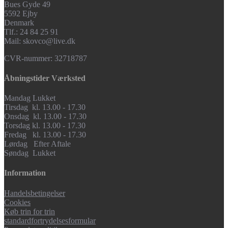
Bues Gyde 49
5592 Ejby
Denmark
Tlf.: 24 84 25 91
Mail: skovco@live.dk
CVR-nummer: 32718787
Åbningstider Værksted
Mandag Lukket
Tirsdag kl. 13.00 - 17.30
Onsdag kl. 13.00 - 17.30
Torsdag kl. 13.00 - 17.30
Fredag kl. 13.00 - 17.30
Lørdag Efter Aftale
Søndag Lukket
Information
Handelsbetingelser
Cookies
Køb trin for trin
standardfortrydelsesformular