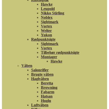
Hawke
Leupold
Nikko Stirling
Noblex
Sightmark
Vortex
Welter
Yukon
Rødpunktsigte
Sightmark
Vortex
Tilbehør rødpunktsigte
Montager
Hawke
Våben
Salonrifler
Brugte våben
Haglvåben
Beretta
Browning
Fabarm
Hatsan
Huglu
Luftvåben