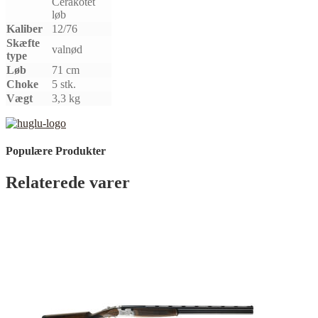
Cerakotet
løb
Kaliber
12/76
Skæfte
valnød
type
Løb
71 cm
Choke
5 stk.
Vægt
3,3 kg
Populære Produkter
Relaterede varer