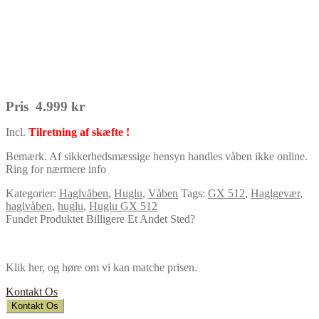
Pris 4.999 kr
Incl.
Tilretning af skæfte !
Bemærk. Af sikkerhedsmæssige hensyn handles våben ikke online.
Ring for nærmere info
Kategorier:
Haglvåben
,
Huglu
,
Våben
Tags:
GX 512
,
Haglgevær
,
haglvåben
,
huglu
,
Huglu GX 512
Fundet Produktet Billigere Et Andet Sted?
Klik her, og høre om vi kan matche prisen.
Kontakt Os
Kontakt Os