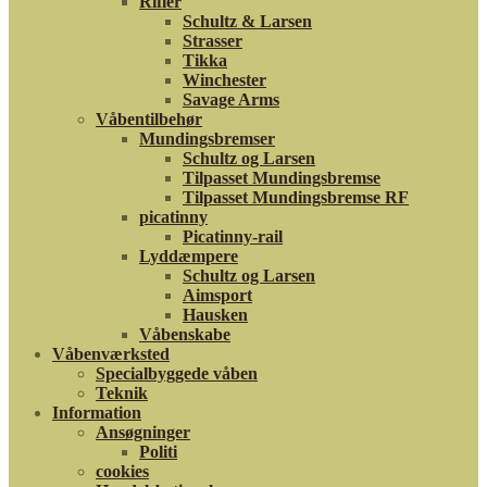
Rifler
Schultz & Larsen
Strasser
Tikka
Winchester
Savage Arms
Våbentilbehør
Mundingsbremser
Schultz og Larsen
Tilpasset Mundingsbremse
Tilpasset Mundingsbremse RF
picatinny
Picatinny-rail
Lyddæmpere
Schultz og Larsen
Aimsport
Hausken
Våbenskabe
Våbenværksted
Specialbyggede våben
Teknik
Information
Ansøgninger
Politi
cookies