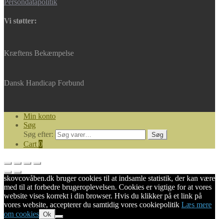
Persondatapolitik
Vi støtter:
Kræftens Bekæmpelse
Dansk Handicap Forbund
Min konto
Søg
Søg efter:
Søg
Cart
0
skovcovåben.dk bruger cookies til at indsamle statistik, der kan være
med til at forbedre brugeroplevelsen. Cookies er vigtige for at vores
website vises korrekt i din browser. Hvis du klikker på et link på
vores website, accepterer du samtidig vores cookiepolitik
Læs mere
om cookies
Ok