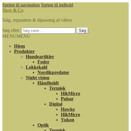
Spring til navigation
Spring til indhold
Skov & Co
Salg, reparation & tilpasning af våben
Søg efter:
Søg
MENU
MENU
Hjem
Produkter
Hundeartikler
Foder
Lokkekald
Nordikpredator
Night vision
Håndholdt
Termisk
HikMicro
Pulsar
Digital
Hawke
HikMicro
Yukon
Optik
Termisk