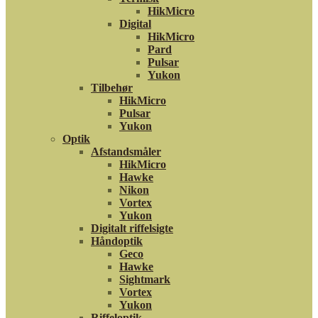
HikMicro
Digital
HikMicro
Pard
Pulsar
Yukon
Tilbehør
HikMicro
Pulsar
Yukon
Optik
Afstandsmåler
HikMicro
Hawke
Nikon
Vortex
Yukon
Digitalt riffelsigte
Håndoptik
Geco
Hawke
Sightmark
Vortex
Yukon
Riffeloptik