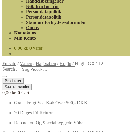
Handelsbetingelser
Køb trin for trin
Persondatapolitik
Persondatapolitik
Standardfortrydelsesformular
Om os
Kontakt os
Min Konto
0,00
kr.
0 varer
Forside
/
Våben
/
Haglvåben
/
Huglu
/
Huglu GX 512
Search ...
Produkter
See all results
0,00
kr.
0
Cart
Gratis Fragt Ved Køb Over 500,- DKK
30 Dages Fri Returret
Reparation Og Specialbyggede Våben