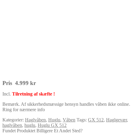
Pris 4.999 kr
Incl.
Tilretning af skæfte !
Bemærk. Af sikkerhedsmæssige hensyn handles våben ikke online.
Ring for nærmere info
Kategorier:
Haglvåben
,
Huglu
,
Våben
Tags:
GX 512
,
Haglgevær
,
haglvåben
,
huglu
,
Huglu GX 512
Fundet Produktet Billigere Et Andet Sted?