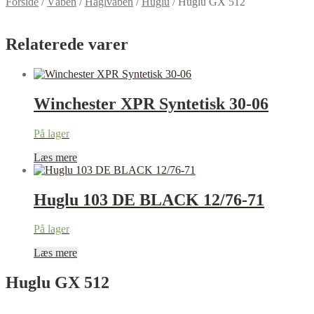
Forside
/
Våben
/
Haglvåben
/
Huglu
/
Huglu GX 512
Relaterede varer
Winchester XPR Syntetisk 30-06
På lager
Læs mere
Huglu 103 DE BLACK 12/76-71
På lager
Læs mere
Huglu GX 512