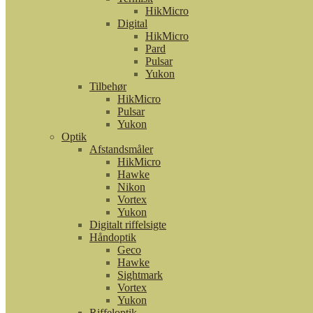
HikMicro
Digital
HikMicro
Pard
Pulsar
Yukon
Tilbehør
HikMicro
Pulsar
Yukon
Optik
Afstandsmåler
HikMicro
Hawke
Nikon
Vortex
Yukon
Digitalt riffelsigte
Håndoptik
Geco
Hawke
Sightmark
Vortex
Yukon
Riffeloptik