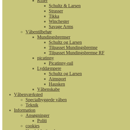
Rifler
Schultz & Larsen
Strasser
Tikka
Winchester
Savage Arms
Våbentilbehør
Mundingsbremser
Schultz og Larsen
Tilpasset Mundingsbremse
Tilpasset Mundingsbremse RF
picatinny
Picatinny-rail
Lyddæmpere
Schultz og Larsen
Aimsport
Hausken
Våbenskabe
Våbenværksted
Specialbyggede våben
Teknik
Information
Ansøgninger
Politi
cookies