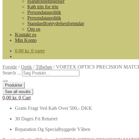
Handelsbetingelser
Køb trin for trin
Persondatapolitik
Persondatapolitik
Standardfortrydelsesformular
Om os
Kontakt os
Min Konto
0,00
kr.
0 varer
Forside
/
Optik
/
Tilbehør
/
VORTEX OPTICS PRECISION MAT
Search ...
Produkter
See all results
0,00
kr.
0
Cart
Gratis Fragt Ved Køb Over 500,- DKK
30 Dages Fri Returret
Reparation Og Specialbyggede Våben