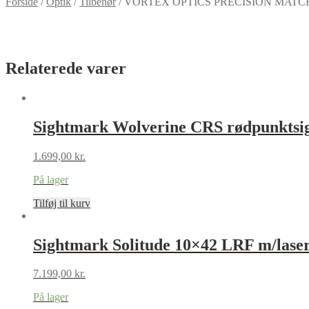
Forside
/
Optik
/
Tilbehør
/
VORTEX OPTICS PRECISION MAT
Relaterede varer
Sightmark Wolverine CRS rødpunktsi
1.699,00
kr.
På lager
Tilføj til kurv
Sightmark Solitude 10×42 LRF m/laser
7.199,00
kr.
På lager