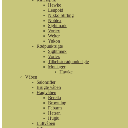
Hawke
Leupold
Nikko Stirling
Noblex
Sightmark
Vortex
Welter
Yukon
Rødpunktsigte
Sightmark
Vortex
Tilbehør rødpunktsigte
Montager
Hawke
Våben
Salonrifler
Brugte våben
Haglvåben
Beretta
Browning
Fabarm
Hatsan
Huglu
Luftvåben