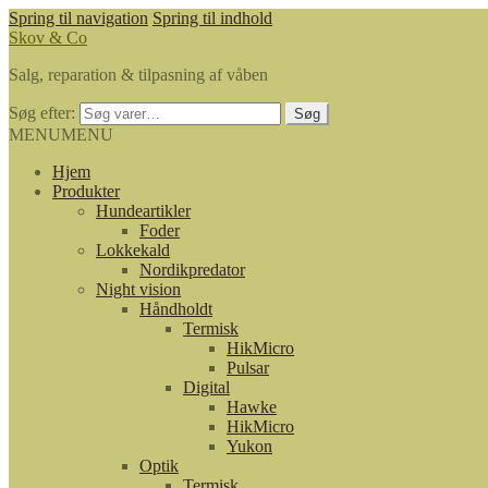
Spring til navigation
Spring til indhold
Skov & Co
Salg, reparation & tilpasning af våben
Søg efter:
Søg
MENU
MENU
Hjem
Produkter
Hundeartikler
Foder
Lokkekald
Nordikpredator
Night vision
Håndholdt
Termisk
HikMicro
Pulsar
Digital
Hawke
HikMicro
Yukon
Optik
Termisk