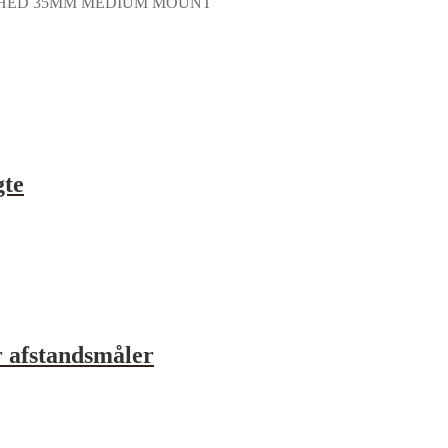
CHED 35MM MEDIUM MOUNT
gte
 afstandsmåler